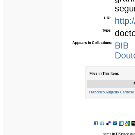
segu
URI:
http:
Type:
doct
Appears in Collections:
BIB
Dout
Files in This Item:
F
Francisco Augusto Cardoso 
Items in DSpace are 