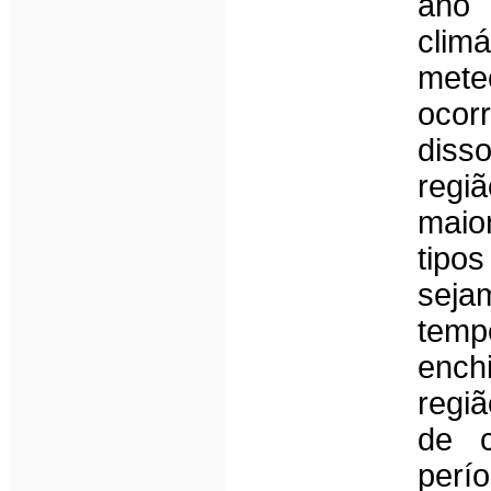
ano 
clim
mete
ocorr
disso
regi
maio
tipo
sej
tem
ench
regi
de c
perí