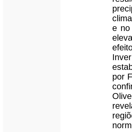
prec
clima
e no
elev
efei
Inv
esta
por F
conf
Oliv
reve
reg
norm