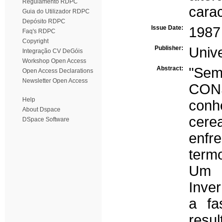
Regulamento RDPC
cara
Guia do Utilizador RDPC
Depósito RDPC
Issue Date:
1987
Faq's RDPC
Copyright
Publisher:
Univ
Integração CV DeGóis
Workshop Open Access
Abstract:
"Se
Open Access Declarations
Newsletter Open Access
CON
Help
conh
About Dspace
cerea
DSpace Software
enfr
term
Um d
Inver
a fa
resu