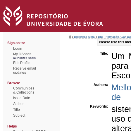
/
Biblioteca Geral
/
BIB - Formação Avançad
Please use this ident
Sign on to:
Login
Title:
Um M
My DSpace
authorized users
Edit Profile
par
Receive email
updates
Esco
Browse
Authors:
Mell
Communities
& Collections
de
Issue Date
Author
Keywords:
siste
Title
Subject
uso 
alter
Helps