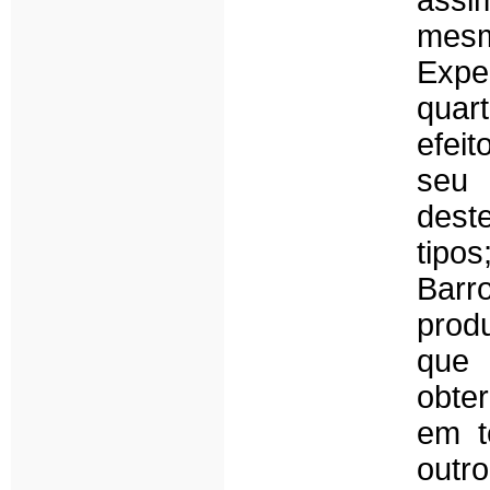
assi
mes
Expe
quart
efeit
seu 
deste
tipo
Bar
prod
que 
obte
em t
outr