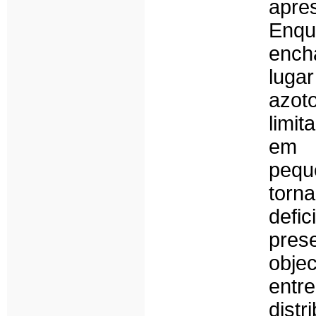
apre
Enq
ench
luga
azoto
limit
em p
pequ
torn
defic
prese
objec
entr
dist