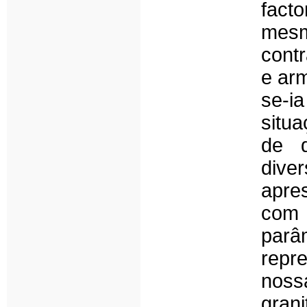
fact
mes
cont
e ar
se-i
situ
de d
div
apre
com
parâ
repr
nossa
gran