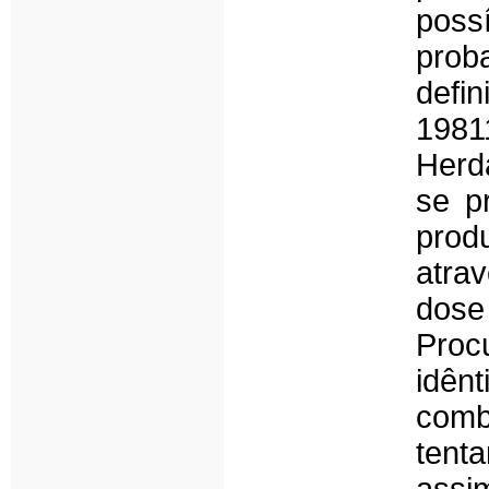
poss
prob
defi
1981
Herd
se p
prod
atra
dose 
Pro
idên
comb
tenta