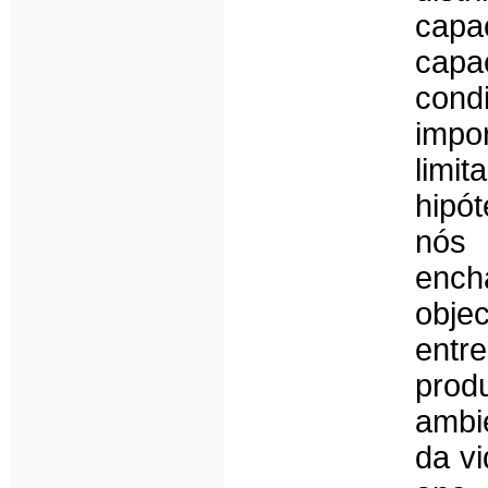
cap
capa
cond
impo
limi
hipó
nós
ench
obje
entr
prod
ambie
da vi