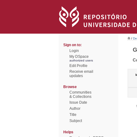
/
De
Sign on to:
G
Login
My DSpace
C
authorized users
Edit Profile
Receive email
I
updates
Browse
Communities
& Collections
Issue Date
Author
Title
Subject
Helps