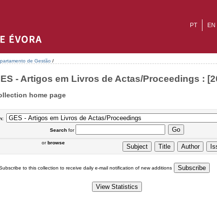
PT
EN
partamento de Gestão
/
ES - Artigos em Livros de Actas/Proceedings : [2
ollection home page
n:
Search
for
or
browse
Subscribe to this collection to receive daily e-mail notification of new additions