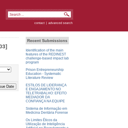
contact
|
advanced search
Recent Submissions
03]
Identification of the main
features of the REDINEST
challenge-based impact lab
program
Prison Entrepreneurship
Education - Systematic
Literature Review
ESTILOS DE LIDERANÇA
E ENGAJAMENTO NO
TELETRABALHO: EFEITO
MEDIADOR DA
CONFIANÇA NA EQUIPE
Sistema de Informação em
Medicina Dentária Forense
Os Limites Éticos da
Utilização de Inteligência