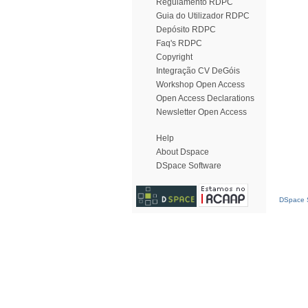
Regulamento RDPC
Guia do Utilizador RDPC
Depósito RDPC
Faq's RDPC
Copyright
Integração CV DeGóis
Workshop Open Access
Open Access Declarations
Newsletter Open Access
Help
About Dspace
DSpace Software
DSpace S