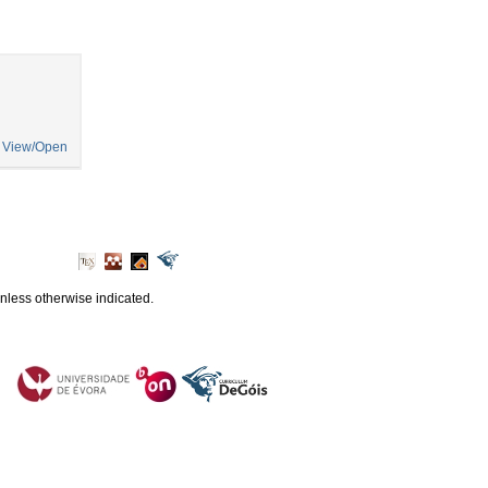
View/Open
unless otherwise indicated.