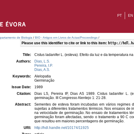
PT
EN
partamento de Biologia
/
BIO - Artigos em Livros de Actas/Proceedings
/
Please use this identifier to cite or link to this item:
http://hdl.h
Title:
Cistus ladanifer L. (esteva). Efeito da luz e da temperatura 
Authors:
Dias, L.S.
Pereira, I.P.
Dias, A.S.
Keywords:
Alelopatia
Germinação
Issue Date:
1989
Citation:
Dias LS, Pereira IP, Dias AS 1989. Cistus ladanifer L. (
germinação. III Congresso Alentejo 1: 21-28.
Abstract:
Sementes de esteva foram incubadas em vários regimes d
sujeitas a diferentes tratamentos térmicos. Nos ensaios de 
na velocidade de germinação. No ensaio de tratamentos tér
germinação foram afectadas, sendo o tratamento a 90 C co
que resultou em maiores percentagens de germinação.
URI:
http://hdl.handle.net/10174/11925