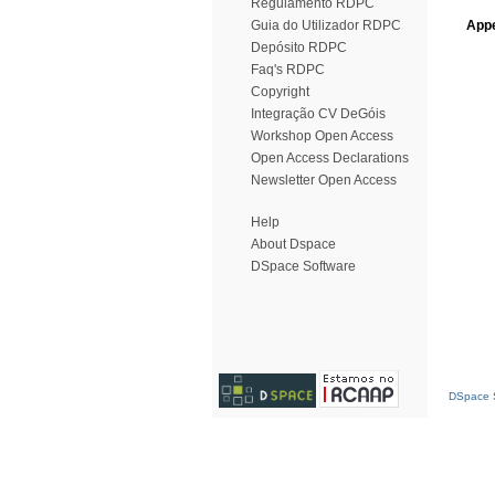
Regulamento RDPC
Guia do Utilizador RDPC
Appe
Depósito RDPC
Faq's RDPC
Copyright
Integração CV DeGóis
Workshop Open Access
Open Access Declarations
Newsletter Open Access
Help
About Dspace
DSpace Software
DSpace S