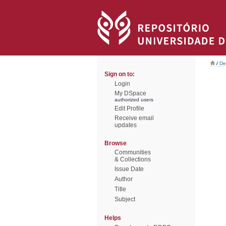
/
De
Sign on to:
Login
My DSpace
authorized users
Edit Profile
Receive email
updates
Browse
Communities
& Collections
Issue Date
Author
Title
Subject
Helps