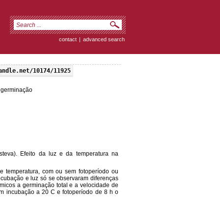
contact
|
advanced search
andle.net/10174/11925
na germinação
esteva). Efeito da luz e da temperatura na
e temperatura, com ou sem fotoperíodo ou
incubação e luz só se observaram diferenças
micos a germinação total e a velocidade de
m incubação a 20 C e fotoperíodo de 8 h o