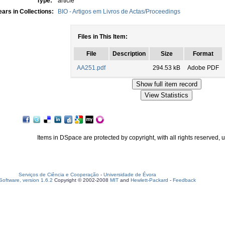
Type:
article
ars in Collections:
BIO - Artigos em Livros de Actas/Proceedings
Files in This Item:
File
Description
Size
Format
AA251.pdf
294.53 kB
Adobe PDF
Items in DSpace are protected by copyright, with all rights reserved, 
Serviços de Ciência e Cooperação
-
Universidade de Évora
oftware, version 1.6.2
Copyright © 2002-2008
MIT
and
Hewlett-Packard
-
Feedback