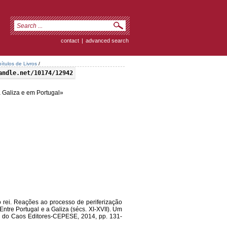
contact
|
advanced search
ítulos de Livros
/
andle.net/10174/12942
a Galiza e em Portugal»
rei. Reações ao processo de periferização
Entre Portugal e a Galiza (sécs. XI-XVII). Um
ira do Caos Editores-CEPESE, 2014, pp. 131-