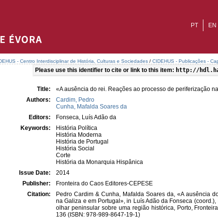
PT
EN
DEHUS - Centro Interdisciplinar de História, Culturas e Sociedades
/
CIDEHUS - Publicações - Cap
Please use this identifier to cite or link to this item:
http://hdl.h
Title:
«A ausência do rei. Reações ao processo de periferização n
Authors:
Cardim, Pedro
Cunha, Mafalda Soares da
Editors:
Fonseca, Luís Adão da
Keywords:
História Política
História Moderna
História de Portugal
História Social
Corte
História da Monarquia Hispânica
Issue Date:
2014
Publisher:
Fronteira do Caos Editores-CEPESE
Citation:
Pedro Cardim & Cunha, Mafalda Soares da, «A ausência do 
na Galiza e em Portugal», in Luís Adão da Fonseca (coord.), 
olhar peninsular sobre uma região histórica, Porto, Fronte
136 (ISBN: 978-989-8647-19-1)