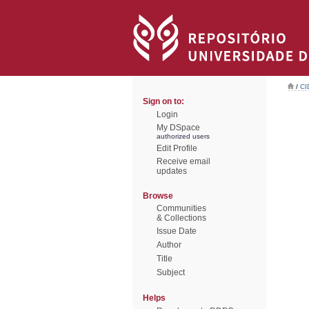
/
CI
Sign on to:
Login
My DSpace
authorized users
Edit Profile
Receive email
updates
Browse
Communities
& Collections
Issue Date
Author
Title
Subject
Helps