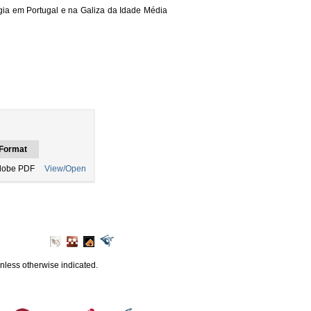
régia em Portugal e na Galiza da Idade Média
Format
dobe PDF
View/Open
unless otherwise indicated.