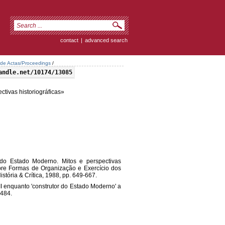
contact
|
advanced search
 de Actas/Proceedings
/
andle.net/10174/13085
ctivas historiográficas»
do Estado Moderno. Mitos e perspectivas
obre Formas de Organização e Exercício dos
História & Crítica, 1988, pp. 649-667.
II enquanto 'construtor do Estado Moderno' a
1484.