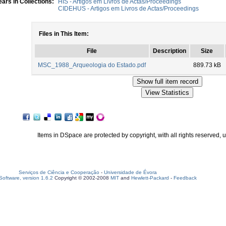
ars in Collections:
HIS - Artigos em Livros de Actas/Proceedings
CIDEHUS - Artigos em Livros de Actas/Proceedings
Files in This Item:
File
Description
Size
MSC_1988_Arqueologia do Estado.pdf
889.73 kB
Items in DSpace are protected by copyright, with all rights reserved, 
Serviços de Ciência e Cooperação
-
Universidade de Évora
oftware, version 1.6.2
Copyright © 2002-2008
MIT
and
Hewlett-Packard
-
Feedback