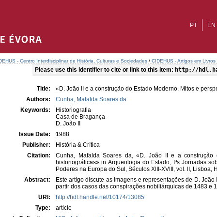
PT
EN
DEHUS - Centro Interdisciplinar de História, Culturas e Sociedades
/
CIDEHUS - Artigos em Livros
Please use this identifier to cite or link to this item:
http://hdl.h
Title:
«D. João II e a construção do Estado Moderno. Mitos e perspe
Authors:
Cunha, Mafalda Soares da
Keywords:
Historiografia
Casa de Bragança
D. João II
Issue Date:
1988
Publisher:
História & Crítica
Citation:
Cunha, Mafalda Soares da, «D. João II e a construção 
historiográficas» in Arqueologia do Estado, Iªs Jornadas s
Poderes na Europa do Sul, Séculos XIII-XVIII, vol. II, Lisboa, 
Abstract:
Este artigo discute as imagens e representações de D. João 
partir dos casos das conspirações nobiliárquicas de 1483 e 
URI:
http://hdl.handle.net/10174/13085
Type:
article