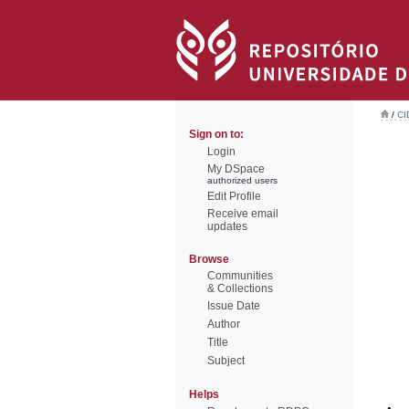
/
CI
Sign on to:
Login
My DSpace
authorized users
Edit Profile
Receive email
updates
Browse
Communities
& Collections
Issue Date
Author
Title
Subject
Helps