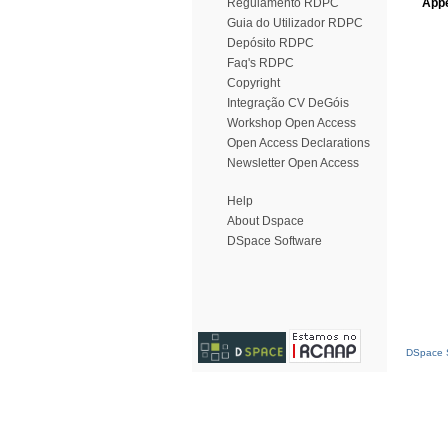
Regulamento RDPC
Appe
Guia do Utilizador RDPC
Depósito RDPC
Faq's RDPC
Copyright
Integração CV DeGóis
Workshop Open Access
Open Access Declarations
Newsletter Open Access
Help
About Dspace
DSpace Software
DSpace S