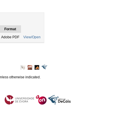
Format
Adobe PDF
View/Open
unless otherwise indicated.