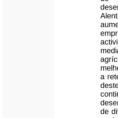
dese
Alen
aum
empr
activ
medi
agrí
melh
a ret
dest
cont
dese
de di