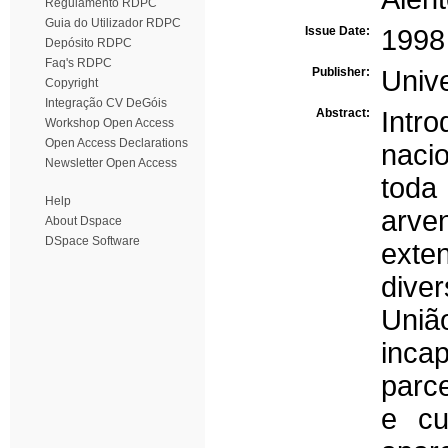
Regulamento RDPC
Guia do Utilizador RDPC
Issue Date:
1998
Depósito RDPC
Faq's RDPC
Publisher:
Univ
Copyright
Integração CV DeGóis
Abstract:
Intro
Workshop Open Access
Open Access Declarations
naci
Newsletter Open Access
toda
Help
arv
About Dspace
DSpace Software
ext
dive
Uni
inca
parc
e cu