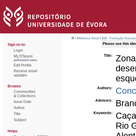
/
Biblioteca Geral
/
BIB - Formação Avançad
Please use this ident
Sign on to:
Login
Title:
Zona 
My DSpace
authorized users
Edit Profile
dese
Receive email
updates
esqu
Browse
Authors:
Conce
Communities
& Collections
Advisors:
Bran
Issue Date
Author
Keywords:
Caça 
Title
Subject
Rio 
Helps
Alent