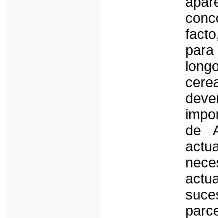
apar
conc
fact
para
long
cer
dev
impo
de A
actua
nece
actu
suc
parc