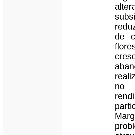
alter
subs
reduz
de c
flor
cres
aband
real
no 
rend
part
Mar
prob