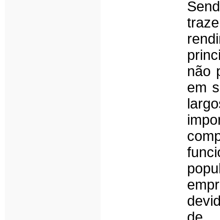
Send
traz
rend
prin
não p
em s
larg
imp
comp
fun
popu
empr
devi
de 