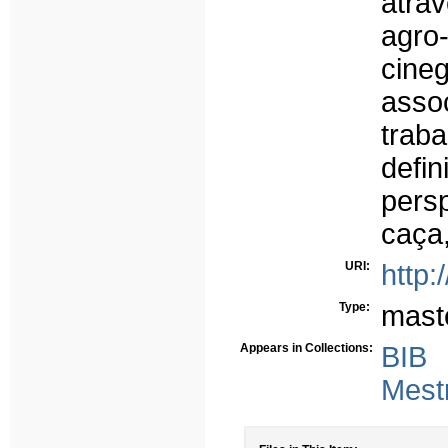
atra
agr
cine
asso
trab
defi
pers
caça
URI:
http:
Type:
mast
Appears in Collections:
BIB
Mest