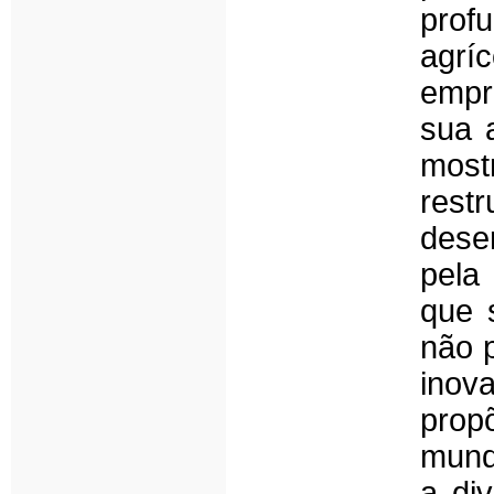
prof
agríc
empr
sua 
mos
rest
deser
pela
que 
não 
inova
prop
mund
a di