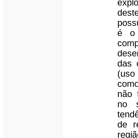
explo
dest
poss
é o 
comp
dese
das 
(uso 
como
não 
no s
tend
de r
regi