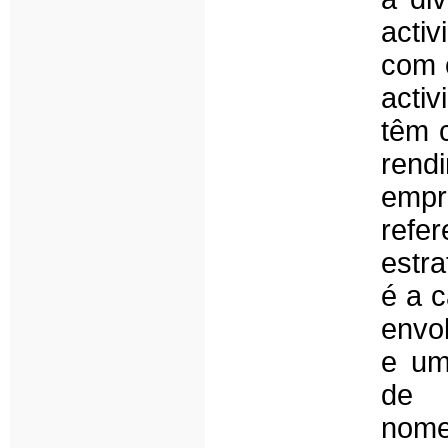
activ
com o
activ
têm c
rendi
empr
ref
estra
é a c
envo
e um
de 
nome