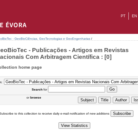
PT
EN
oBioTec - GeoBioCiências, GeoTecnologias e GeoEngenharias
/
eoBioTec - Publicações - Artigos em Revistas
acionais Com Arbitragem Científica : [0]
ollection home page
n:
Search
for
or
browse
Subscribe to this collection to receive daily e-mail notification of new additions