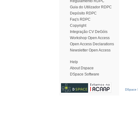
Regulamento RDPC
Guia do Utilizador RDPC
Depósito RDPC
Faq's RDPC
Copyright
Integração CV DeGóis
Workshop Open Access
Open Access Declarations
Newsletter Open Access
Help
About Dspace
DSpace Software
DSpace S