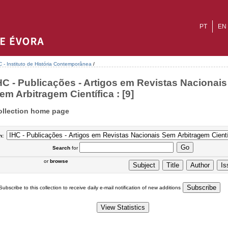
PT
EN
C - Instituto de História Contemporânea
/
HC - Publicações - Artigos em Revistas Nacionais
em Arbitragem Científica : [9]
ollection home page
n:
Search
for
or
browse
Subscribe to this collection to receive daily e-mail notification of new additions