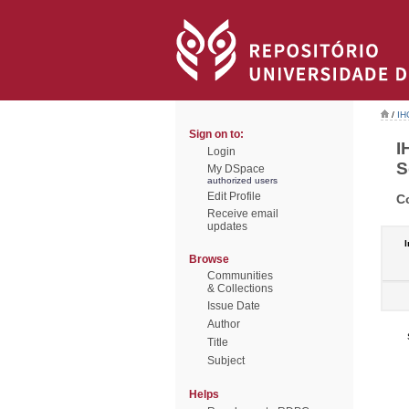
/
IH
Sign on to:
I
Login
S
My DSpace
authorized users
Edit Profile
C
Receive email
updates
I
Browse
Communities
& Collections
Issue Date
Author
Title
Subject
Helps