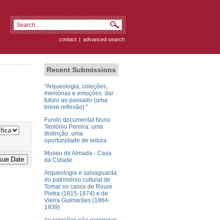
contact
|
advanced search
Recent Submissions
"Arqueologia, coleções,
memórias e emoções: dar
futuro ao passado (uma
breve reflexão) "
Fundo documental Nuno
Teotónio Pereira: uma
distinção, uma
oportunidade de leitura
Museu de Almada - Casa
da Cidade
Arqueologia e salvaguarda
do património cultural de
Tomar os casos de Roure
Pietra (1815-1874) e de
Vieira Guimarães (1864-
1939)