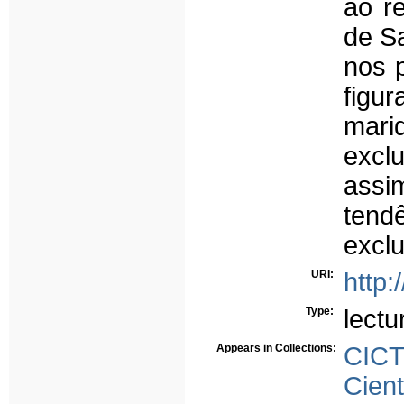
ao r
de Sa
nos p
figu
mari
excl
assi
tend
exclu
URI:
http:
Type:
lectu
Appears in Collections:
CICT
Cient