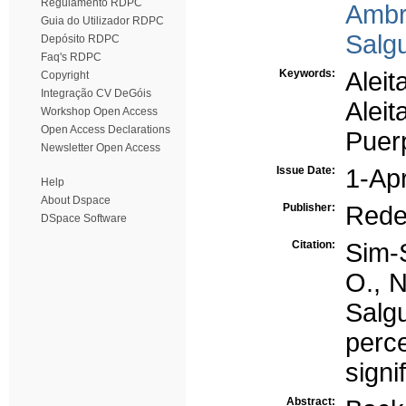
Regulamento RDPC
Ambr
Guia do Utilizador RDPC
Salgu
Depósito RDPC
Faq's RDPC
Keywords:
Alei
Copyright
Integração CV DeGóis
Alei
Workshop Open Access
Open Access Declarations
Puer
Newsletter Open Access
Issue Date:
1-Ap
Help
About Dspace
Publisher:
Rede
DSpace Software
Citation:
Sim-S
O., N
Salg
perc
signi
Abstract: