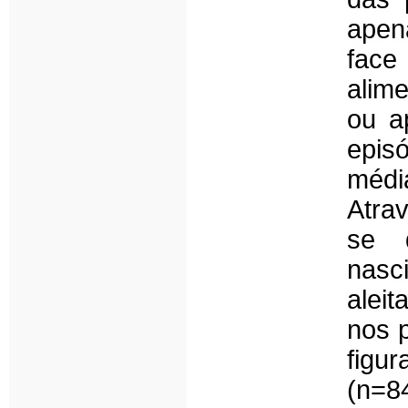
apen
fac
alim
ou a
epi
méd
Atrav
se 
nasc
aleit
nos p
figu
(n=