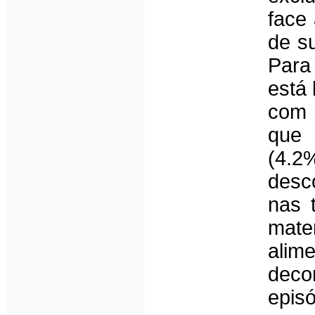
face
de s
Para
está 
com 
que 
(4.2
desc
nas 
mat
alim
deco
episó