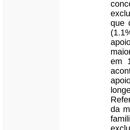
conc
exclu
que 
(1.1
apoi
maio
em 1
acon
apoi
long
Refe
da m
fami
excl