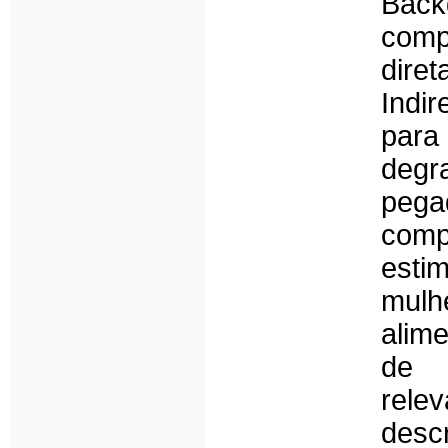
Bac
comp
dire
Indir
par
degr
peg
comp
esti
mulh
alim
de f
rele
desc