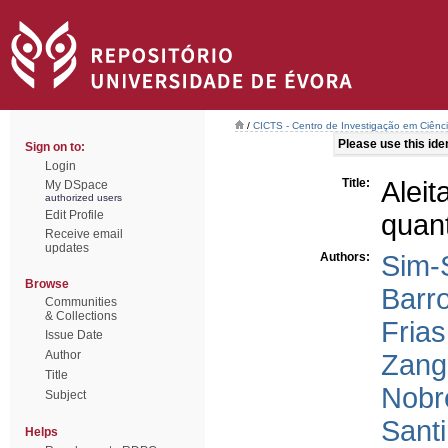
/
CICTS - Centro de Investigação em Ciênc
Please use this ident
Sign on to:
Login
Title:
Alei
My DSpace
authorized users
Edit Profile
quant
Receive email
updates
Authors:
Sim-
Browse
Barro
Communities
& Collections
Frias
Issue Date
Author
Zangã
Title
Nobr
Subject
Sant
Helps