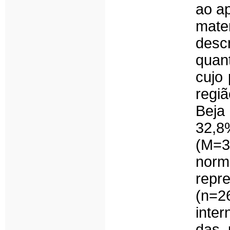
ao ap
mate
des
quan
cujo
regi
Beja
32,8
(M=3
nor
rep
(n=
inte
das 