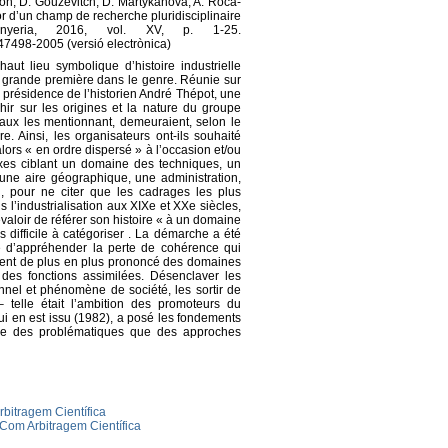
on, D. Gouzevitch, D. Martykánová, A. Roca-
sor d’un champ de recherche pluridisciplinaire
nginyeria, 2016, vol. XV, p. 1-25.
7498-2005 (versió electrònica)
ut lieu symbolique d’histoire industrielle
une grande première dans le genre. Réunie sur
a présidence de l’historien André Thépot, une
chir sur les origines et la nature du groupe
aux les mentionnant, demeuraient, selon le
ire. Ainsi, les organisateurs ont-ils souhaité
lors « en ordre dispersé » à l’occasion et/ou
xes ciblant un domaine des techniques, un
 une aire géographique, une administration,
n, pour ne citer que les cadrages les plus
 l’industrialisation aux XIXe et XXe siècles,
valoir de référer son histoire « à un domaine
s difficile à catégoriser . La démarche a été
e d’appréhender la perte de cohérence qui
ment de plus en plus prononcé des domaines
t des fonctions assimilées. Désenclaver les
nnel et phénomène de société, les sortir de
 telle était l’ambition des promoteurs du
qui en est issu (1982), a posé les fondements
vue des problématiques que des approches
rbitragem Científica
Com Arbitragem Científica