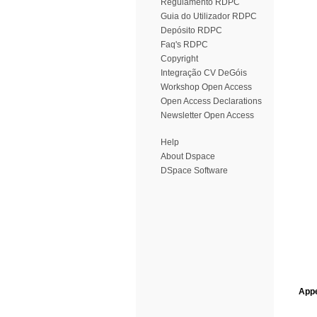
Regulamento RDPC
Guia do Utilizador RDPC
Depósito RDPC
Faq's RDPC
Copyright
Integração CV DeGóis
Workshop Open Access
Open Access Declarations
Newsletter Open Access
Help
About Dspace
DSpace Software
Appe