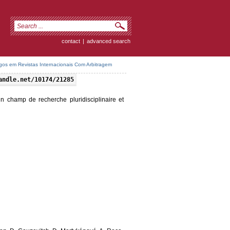
contact
|
advanced search
igos em Revistas Internacionais Com Arbitragem
andle.net/10174/21285
’un champ de recherche pluridisciplinaire et