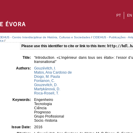
PT
EN
DEHUS - Centro Interdisciplinar de História, Culturas e Sociedades
/
CIDEHUS - Publicações - Art
ica
/
Please use this identifier to cite or link to this item:
http://hdl.h
Title:
“Introduction. «L’ingénieur dans tous ses états»: l’essor d
transnational”
Authors:
Gouzévitch, I.
Matos, Ana Cardoso de
Diogo, M. Paula
Fontanon, C.
Gouzevitch, D.
Martykánová, D.
Roca-Rosell, T.
Keywords:
Engenheiro
Tecnologia
Ciência
Progresso
Grupo Profissional
Socio.-historia
Issue Date:
2016