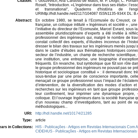
Citation:
I. Gouzévitch, Ana Cardoso de Matos, M. P. Diogo, C. Fontan
Rosell, “Introduction. «L’ingénieur dans tous ses états»: l’es
et transnational”, Quaderns d'història de l'e
URIhttp://hdl.handle.net/2117/104087 ISSN1135-934X DL: B.4
Abstract:
En octobre 1980, se tenait à l’Ecomusée du Creusot, ce ha
française, un colloque intitulé « Ingénieurs et société » , 
l’initiative du directeur de l’Ecomusée, Marcel Evrard, sous l
assemblée pluridisciplinaire d’experts a été invitée à réflé
professionnel des ingénieurs qui, malgré le nombre de trav
constat collectif des experts, d’illustres inconnus de l’histo
dresser le bilan des travaux sur les ingénieurs menés jusqu’a
dans le cadre d’études aux thématiques historiques conne
secteur de l’industrie, un champ de recherche scientifique,
une institution, une entreprise, une biographie d’exceptio
fréquents. En revanche, tout symbolique que fût son rôle dans
le groupe professionnel des ingénieurs ne pouvait pas se pré
historique et sociologique constitué » : il demeurait donc trè
sous-tendue par une prise de conscience importante, cell
menaçait ce groupe professionnel sous l’impact de l’éclate
d’intervention, de la diversification des modes d’action e
recherches sur les ingénieurs en tant que groupe professio
leur confinement, leur imprimer une dynamique propre, –
colloque. Et l’ouvrage Ingénieurs dans la société française 
d’un nouveau champ d’investigations, tant au point de 
méthodologiques...
URI:
http://hdl.handle.net/10174/21285
Type:
article
ars in Collections:
HIS - Publicações - Artigos em Revistas Internacionais Com A
CIDEHUS - Publicações - Artigos em Revistas Internacionais 