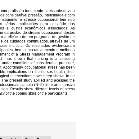
uma profissão fortemente stressante devido
 de considerável pressão, intensidade e com
onseguinte, o stresse ocupacional tem sido
m sérias implicações para a saúde dos
dos e custos económicos associados. As
lio da gestão do stresse ocupacional destes
liar a eficácia de um programa de gestão de
e de cuidados continuados, através de um
ase múltipla. Os resultados evidenciaram
ticipantes, bem como um aumento e melhoria
essment of a Stress Management Program in
ch has shown that nursing is a stressing
ed under conditions of considerable pressure,
t. Accordingly, occupational stress has been
le implications on the nurses health, their
ogical interventions have been shown to be
. The present study apllied and acessed the
rofessionals sample (N=5) from an intensive
sign. Results show diferent levels of stress
 of the coping skills of the participants.