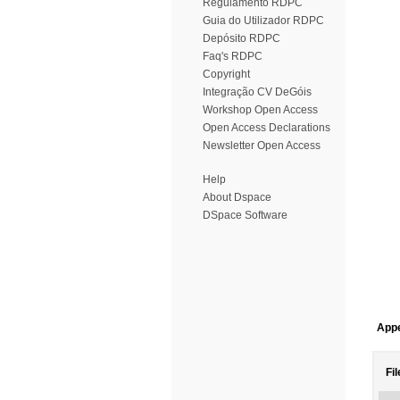
Regulamento RDPC
Guia do Utilizador RDPC
Depósito RDPC
Faq's RDPC
Copyright
Integração CV DeGóis
Workshop Open Access
Open Access Declarations
Newsletter Open Access
Help
About Dspace
DSpace Software
Appe
Fil