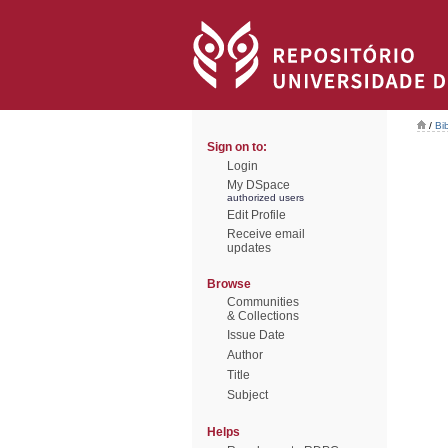
/
Bi
Sign on to:
Login
My DSpace
authorized users
Edit Profile
Receive email
updates
Browse
Communities
& Collections
Issue Date
Author
Title
Subject
Helps