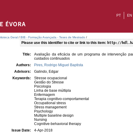
PT
EN
blioteca Geral
/
BIB - Formação Avançada - Teses de Mestrado
/
Please use this identifier to cite or link to this item:
http://hdl.h
Title:
Avaliação da eficácia de um programa de intervenção pa
cuidados continuados
Authors:
Pires, Rodrigo Miguel Baptista
Advisors:
Galindo, Edgar
Keywords:
Stresse ocupacional
Gestão do Stresse
Psicologia
Linha de base múltipla
Enfermagem
Terapia cognitivo-comportamental
Occupational stress
Stress management
Psychology
Multiple baseline design
Nursing
Cognitive-behavioral therapy
Issue Date:
4-Apr-2018