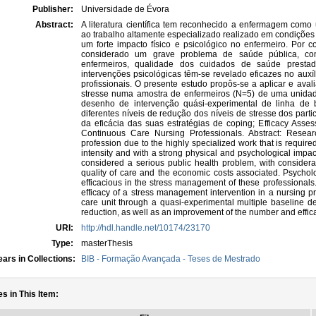
Publisher:
Universidade de Évora
Abstract:
A literatura científica tem reconhecido a enfermagem como 
ao trabalho altamente especializado realizado em condições
um forte impacto físico e psicológico no enfermeiro. Por c
considerado um grave problema de saúde pública, co
enfermeiros, qualidade dos cuidados de saúde presta
intervenções psicológicas têm-se revelado eficazes no auxí
profissionais. O presente estudo propôs-se a aplicar e ava
stresse numa amostra de enfermeiros (N=5) de uma unidad
desenho de intervenção quási-experimental de linha de b
diferentes níveis de redução dos níveis de stresse dos par
da eficácia das suas estratégias de coping; Efficacy Ass
Continuous Care Nursing Professionals. Abstract: Resear
profession due to the highly specialized work that is requir
intensity and with a strong physical and psychological impac
considered a serious public health problem, with considerab
quality of care and the economic costs associated. Psychol
efficacious in the stress management of these professionals
efficacy of a stress management intervention in a nursing p
care unit through a quasi-experimental multiple baseline de
reduction, as well as an improvement of the number and efficacy
URI:
http://hdl.handle.net/10174/23170
Type:
masterThesis
ars in Collections:
BIB - Formação Avançada - Teses de Mestrado
es in This Item: