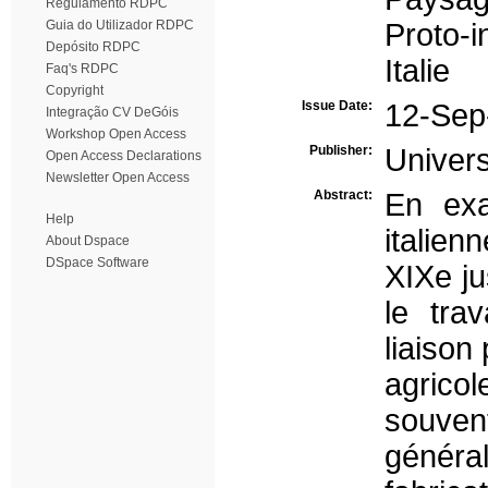
Regulamento RDPC
Guia do Utilizador RDPC
Proto-i
Depósito RDPC
Italie
Faq's RDPC
Copyright
Issue Date:
12-Sep
Integração CV DeGóis
Workshop Open Access
Publisher:
Univer
Open Access Declarations
Newsletter Open Access
Abstract:
En exa
Help
italien
About Dspace
DSpace Software
XIXe ju
le tra
liaison
agricol
souvent
généra