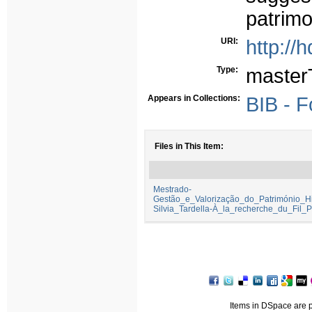
patrimo
URI:
http://
Type:
master
Appears in Collections:
BIB - 
Files in This Item:
Mestrado-
Gestão_e_Valorização_do_Património_Hi
Silvia_Tardella-À_la_recherche_du_Fil_Pe
Items in DSpace are pr