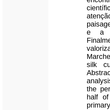
cientí
atenç
paisage
e a 
Finalm
valoriz
March
silk c
Abstra
analysi
the pe
half of
primar