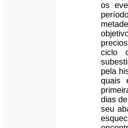
os eve
perío
metade
objeti
precio
ciclo
subest
pela hi
quais 
primei
dias de
seu ab
esquec
encont