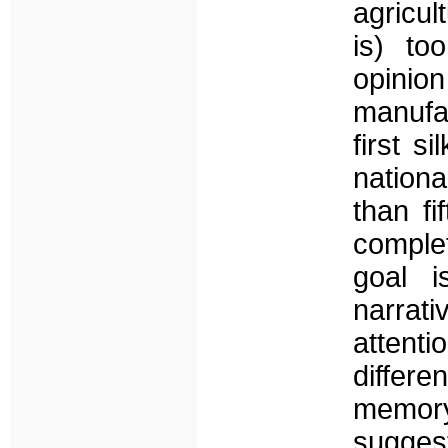
agricul
is) to
opini
manufa
first s
nation
than fi
complet
goal i
narrat
attenti
differ
memory
sugges