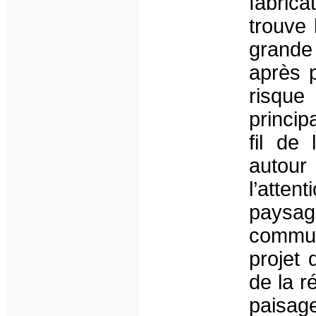
fabrica
trouve 
grande 
après 
risque 
princip
fil de 
autour
l’atte
paysa
commun
projet 
de la r
paisag