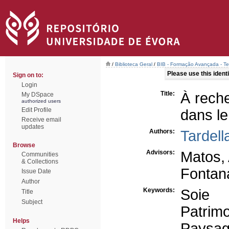
/
Biblioteca Geral
/
BIB - Formação Avançada - T
Please use this identif
Sign on to:
Login
Title:
À reche
My DSpace
authorized users
Edit Profile
dans le
Receive email
updates
Authors:
Tardella
Browse
Advisors:
Matos,
Communities
& Collections
Fontana
Issue Date
Author
Keywords:
Soie
Title
Subject
Patrim
Helps
Paysag