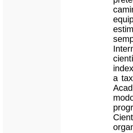
cami
equi
estim
semp
Inte
cie
index
a tax
Acad
modo
prog
Cie
orga