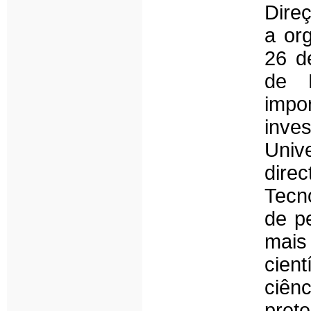
Dire
a or
26 d
de 
impo
inve
Uni
dir
Tecn
de p
mai
cien
ciên
pret