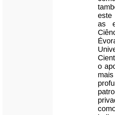
tamb
este
as e
Ciên
Évo
Univ
Cien
o apo
mais
pro
patr
priv
com