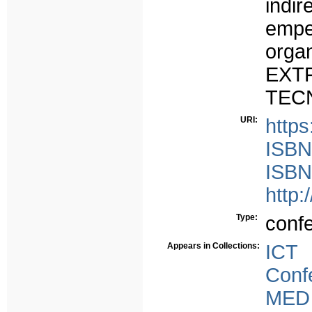
indi
emp
orga
EXT
TEC
URI:
https
ISBN
ISBN
http:
Type:
conf
Appears in Collections:
ICT
Conf
MED