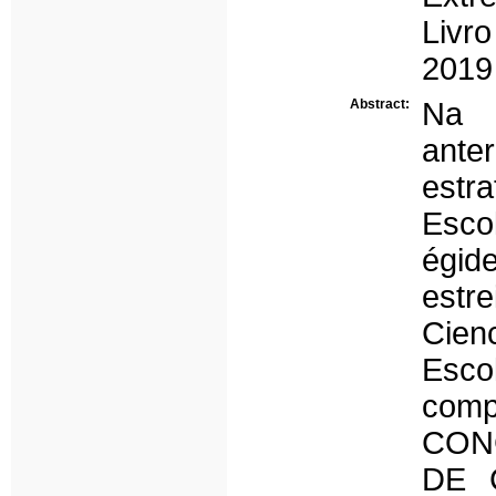
Livr
2019
Abstract:
Na s
ante
estr
Esco
égid
estr
Cien
Esco
com
CON
DE 