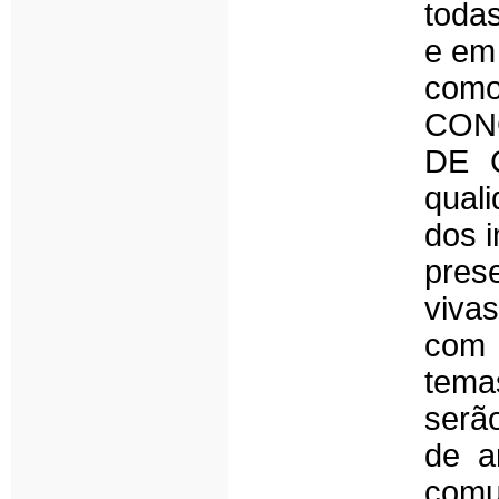
toda
e em 
como 
CON
DE 
qual
dos 
pres
vivas
com 
tema
serã
de a
comu