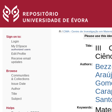
/
CIMA - Centro de Investigação em Matemá
Please use this ident
Sign on to:
Login
Title:
III 
My DSpace
authorized users
Edit Profile
Ciênc
Receive email
updates
Authors:
Bezz
Browse
Araúj
Communities
& Collections
Gome
Issue Date
Author
Cara
Title
Sant
Subject
Keywords:
Mate
Helps