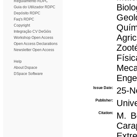
Regulamento RDPC
Biolo
Guia do Utilizador RDPC
Depósito RDPC
Geol
Faq's RDPC
Quím
Copyright
Integração CV DeGóis
Agric
Workshop Open Access
Open Access Declarations
Zoot
Newsletter Open Access
Físic
Help
Meca
About Dspace
DSpace Software
Enge
Issue Date:
25-N
Publisher:
Univ
Citation:
M. B
Cara
Extr