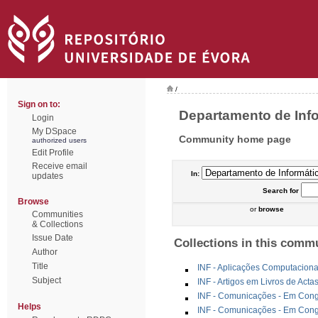
/
Sign on to:
Departamento de Info
Login
My DSpace
Community home page
authorized users
Edit Profile
Receive email
In:
updates
Search
for
Browse
or
browse
Communities
& Collections
Issue Date
Collections in this comm
Author
Title
INF - Aplicações Computaciona
Subject
INF - Artigos em Livros de Act
INF - Comunicações - Em Congr
Helps
INF - Comunicações - Em Congr