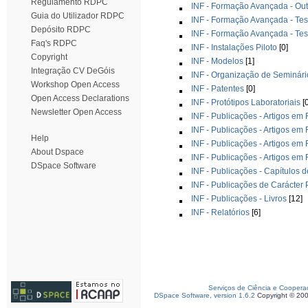
Regulamento RDPC
INF - Formação Avançada - Out
Guia do Utilizador RDPC
INF - Formação Avançada - Te
Depósito RDPC
INF - Formação Avançada - Te
Faq's RDPC
INF - Instalações Piloto
[0]
Copyright
INF - Modelos
[1]
Integração CV DeGóis
INF - Organização de Seminári
Workshop Open Access
INF - Patentes
[0]
Open Access Declarations
INF - Protótipos Laboratoriais
[0
Newsletter Open Access
INF - Publicações - Artigos em 
INF - Publicações - Artigos em 
Help
INF - Publicações - Artigos em
About Dspace
INF - Publicações - Artigos em
DSpace Software
INF - Publicações - Capítulos d
INF - Publicações de Carácter
INF - Publicações - Livros
[12]
INF - Relatórios
[6]
Serviços de Ciência e Coopera
DSpace Software, version 1.6.2
Copyright © 20