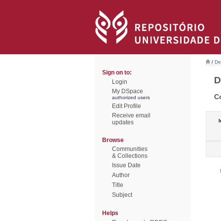
/
De
Sign on to:
D
Login
My DSpace
C
authorized users
Edit Profile
Receive email
I
updates
Browse
Communities
& Collections
Issue Date
Author
Title
Subject
Helps