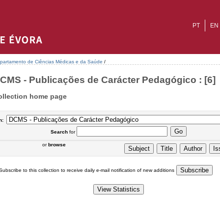
PT
EN
partamento de Ciências Médicas e da Saúde
/
CMS - Publicações de Carácter Pedagógico : [6]
ollection home page
n:
Search
for
or
browse
Subscribe to this collection to receive daily e-mail notification of new additions