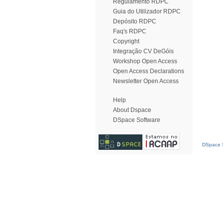
Regulamento RDPC
Guia do Utilizador RDPC
Depósito RDPC
Faq's RDPC
Copyright
Integração CV DeGóis
Workshop Open Access
Open Access Declarations
Newsletter Open Access
Help
About Dspace
DSpace Software
DSpace S