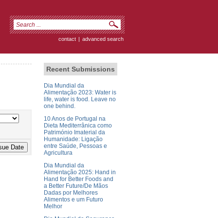
contact
|
advanced search
Recent Submissions
Dia Mundial da
Alimentação 2023: Water is
life, water is food. Leave no
one behind.
10 Anos de Portugal na
Dieta Mediterrânica como
Património Imaterial da
Humanidade: Ligação
entre Saúde, Pessoas e
Agricultura
Dia Mundial da
Alimentação 2025: Hand in
Hand for Better Foods and
a Better Future/De Mãos
Dadas por Melhores
Alimentos e um Futuro
Melhor