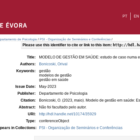
PT
EN
partamento de Psicologia
/
PSI - Organização de Seminários e Conferências
/
Please use this identifier to cite or link to this item:
http://hdl.h
Title:
MODELO DE GESTÃO EM SAÚDE: estudo de caso numa ent
Authors:
Bonicoski, Orival
Keywords:
gestão
modelos de gestão
gestão em saúde
Issue Date:
May-2023
Publisher:
Departamento de Psicologia
Citation:
Bonicoski, O. (2023, maio). Modelo de gestão em saúde: E
Abstract:
Não foi facultado pelo autor.
URI:
http://hdl.handle.net/10174/35929
Type:
conferenceObject
pears in Collections:
PSI - Organização de Seminários e Conferências