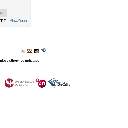
at
PDF
View/Open
unless otherwise indicated.