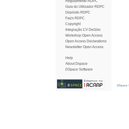
Regulamento RDPC
Guia do Utilizador RDPC
Depósito RDPC
Faq's RDPC
Copyright
Integração CV DeGóis
Workshop Open Access
Open Access Declarations
Newsletter Open Access
Help
About Dspace
DSpace Software
DSpace S