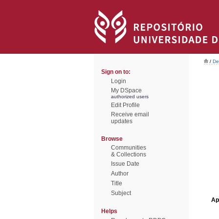
/
De
Sign on to:
Login
My DSpace
authorized users
Edit Profile
Receive email
updates
Browse
Communities
& Collections
Issue Date
Author
Title
Subject
Ap
Helps