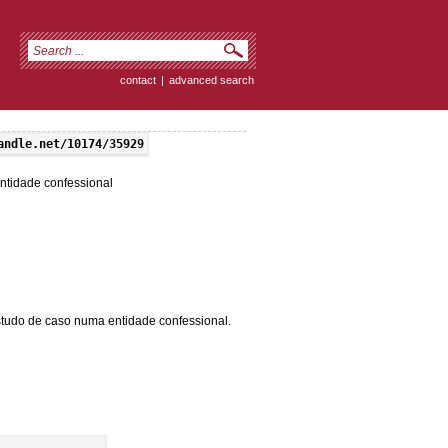
contact
|
advanced search
andle.net/10174/35929
idade confessional
studo de caso numa entidade confessional.