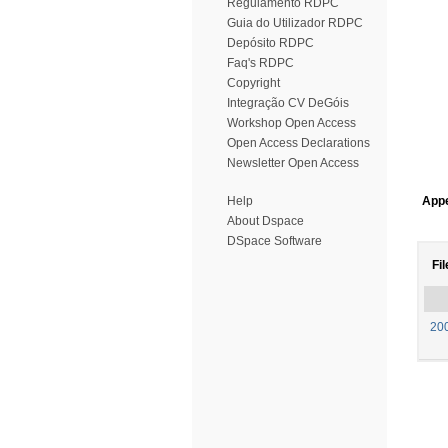
Regulamento RDPC
Guia do Utilizador RDPC
Depósito RDPC
Faq's RDPC
Copyright
Integração CV DeGóis
Workshop Open Access
Open Access Declarations
Newsletter Open Access
Help
Appe
About Dspace
DSpace Software
Fil
20