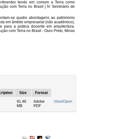
Continentes tendo em comum a Terra como
rução com Terra no Brasil | IV Seminário de
entam-se quatro abordagens ao património
ida em âmbito empresarial (não académico),
 para a prática docente em arquitectura.
ução com Terra no Brasil - Ouro Preto, Minas
ription
Size
Format
91.46
Adobe
View/Open
MB
PDF