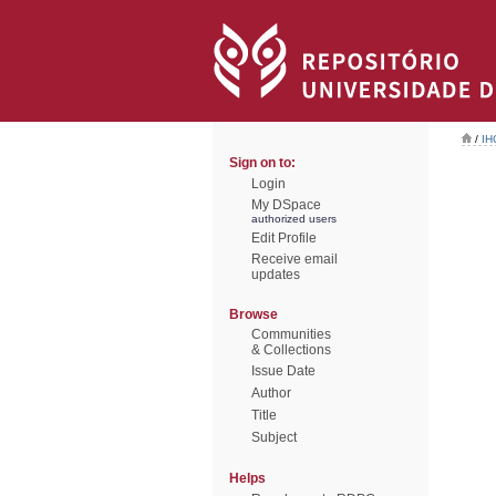
/
IH
Sign on to:
Login
My DSpace
authorized users
Edit Profile
Receive email
updates
Browse
Communities
& Collections
Issue Date
Author
Title
Subject
Helps