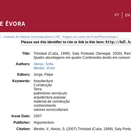
PT
EN
C - Instituto de História Contemporânea
/
IHC - Artigos em Livros de Actas/Proceedings
/
Please use this identifier to cite or link to this item:
http://hdl.h
Title:
Trinidad (Cuba, 1999), Saly Portudal (Senegal, 2000), Reme
Quatro abordagens em quatro Continentes tendo em comum a
Authors:
Aleixo, Sofia
Mestre, Victor
Editors:
Jorge, Filipe
Keywords:
Arquitectura
Construção
Terra
património vernáculo
arquitectura popular
material de construção
conhecimento
valores socioculturais
Issue Date:
2007
Publisher:
Argumentum
Citation:
Mestre, V.; Aleixo, S. (2007) Trinidad (Cuba, 1999), Saly Por