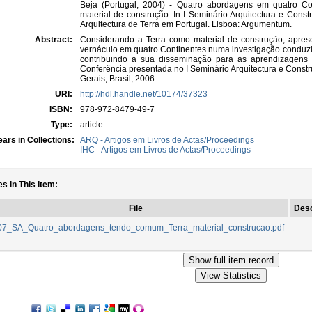
Beja (Portugal, 2004) - Quatro abordagens em quatro 
material de construção. In I Seminário Arquitectura e Const
Arquitectura de Terra em Portugal. Lisboa: Argumentum.
Abstract:
Considerando a Terra como material de construção, apres
vernáculo em quatro Continentes numa investigação conduz
contribuindo a sua disseminação para as aprendizagens e
Conferência presentada no I Seminário Arquitectura e Constr
Gerais, Brasil, 2006.
URI:
http://hdl.handle.net/10174/37323
ISBN:
978-972-8479-49-7
Type:
article
ars in Collections:
ARQ - Artigos em Livros de Actas/Proceedings
IHC - Artigos em Livros de Actas/Proceedings
es in This Item:
File
Desc
07_SA_Quatro_abordagens_tendo_comum_Terra_material_construcao.pdf