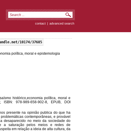
contact
|
advanced search
andle.net/10174/37685
onomia política, moral e epistemologia
saísmo histórico,economia política, moral e
4]; ISBN: 978-989-658-902-8, EPUB, DOI
os presente na opinião publica do que ha
s problemáticas contemporâneas, e provável
nha desaparecido no meio da sociedade do
ate a saturação pelos meios e redes de
speita em relação a ideia de alta cultura, da