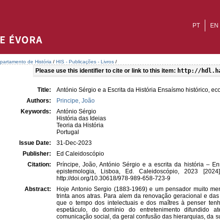
PT
EN
partamento de História
/
HIS - Publicações - Livros
/
Please use this identifier to cite or link to this item:
http://hdl.h
Title:
António Sérgio e a Escrita da História Ensaísmo histórico, ec
Authors:
Principe, João
Keywords:
António Sérgio
História das Ideias
Teoria da História
Portugal
Issue Date:
31-Dec-2023
Publisher:
Ed Caleidoscópio
Citation:
Príncipe, João, António Sérgio e a escrita da história – En
epistemologia, Lisboa, Ed. Caleidoscópio, 2023 [202
http://doi.org/10.30618/978-989-658-723-9
Abstract:
Hoje Antonio Sergio (1883-1969) e um pensador muito men
trinta anos atras. Para alem da renovação geracional e da
que o tempo dos intelectuais e dos maîtres à penser te
espetáculo, do domínio do entretenimento difundido 
comunicação social, da geral confusão das hierarquias, da su