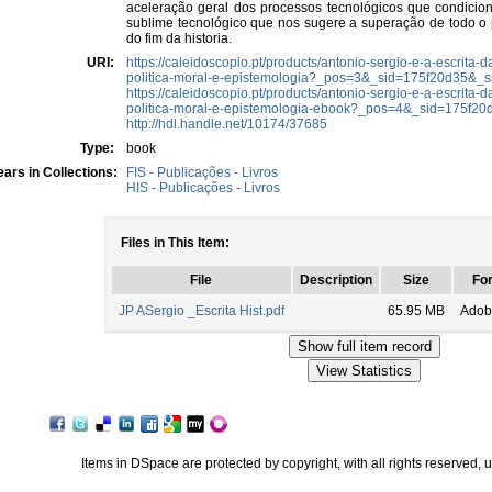
aceleração geral dos processos tecnológicos que condicio
sublime tecnológico que nos sugere a superação de todo o
do fim da historia.
URI:
https://caleidoscopio.pt/products/antonio-sergio-e-a-escrita-
politica-moral-e-epistemologia?_pos=3&_sid=175f20d35&_s
https://caleidoscopio.pt/products/antonio-sergio-e-a-escrita-
politica-moral-e-epistemologia-ebook?_pos=4&_sid=175f20
http://hdl.handle.net/10174/37685
Type:
book
ars in Collections:
FIS - Publicações - Livros
HIS - Publicações - Livros
Files in This Item:
File
Description
Size
Fo
JP ASergio _Escrita Hist.pdf
65.95 MB
Adob
Items in DSpace are protected by copyright, with all rights reserved, 