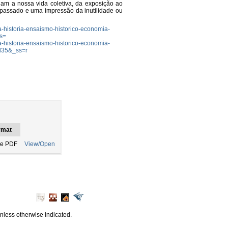
nam a nossa vida coletiva, da exposição ao
 passado e uma impressão da inutilidade ou
da-historia-ensaismo-historico-economia-
s=
da-historia-ensaismo-historico-economia-
d35&_ss=r
rmat
e PDF
View/Open
unless otherwise indicated.