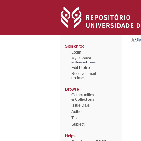
/
De
Sign on to:
Login
My DSpace
authorized users
Edit Profile
Receive email
updates
Browse
Communities
& Collections
Issue Date
Author
Title
Subject
Helps