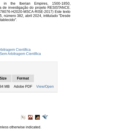
e in the Iberian Empires, 1500-1850,
ipa de investigação do projeto RESISTANCE.
 (778076-H2020-MSCA-RISE-2017) Este texto
35, número 382, abril 2024, intitulado "Desde
tablecido".
rbitragem Científica
Sem Arbitragem Científica
Size
Format
.84 MB
Adobe PDF
View/Open
unless otherwise indicated.