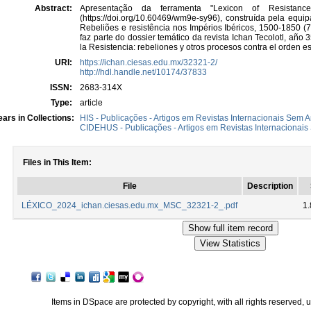
Abstract:
Apresentação da ferramenta "Lexicon of Resistanc
(https://doi.org/10.60469/wm9e-sy96), construída pela equ
Rebeliões e resistência nos Impérios Ibéricos, 1500-1850
faz parte do dossier temático da revista Ichan Tecolotl, año 
la Resistencia: rebeliones y otros procesos contra el orden es
URI:
https://ichan.ciesas.edu.mx/32321-2/
http://hdl.handle.net/10174/37833
ISSN:
2683-314X
Type:
article
ars in Collections:
HIS - Publicações - Artigos em Revistas Internacionais Sem A
CIDEHUS - Publicações - Artigos em Revistas Internacionais 
Files in This Item:
File
Description
LÉXICO_2024_ichan.ciesas.edu.mx_MSC_32321-2_.pdf
1
Items in DSpace are protected by copyright, with all rights reserved, 