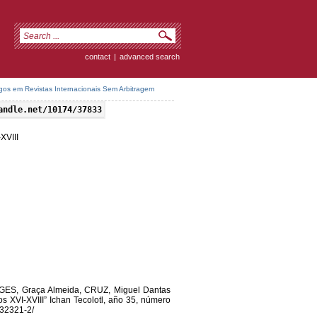
contact
|
advanced search
igos em Revistas Internacionais Sem Arbitragem
andle.net/10174/37833
-XVIII
GES, Graça Almeida, CRUZ, Miguel Dantas
los XVI-XVIII” Ichan Tecolotl, año 35, número
/32321-2/