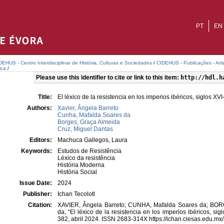
PT
EN
DEHUS - Centro Interdisciplinar de História, Culturas e Sociedades
/
CIDEHUS - Publicações - Art
ica
/
Please use this identifier to cite or link to this item:
http://hdl.h
Title:
El léxico de la resistencia en los imperios ibéricos, siglos XVI
Authors:
Xavier, Ângela Barreto
Cunha, Mafalda Soares da
Borges, Graça Almeida
Cruz, Miguel Dantas
Editors:
Machuca Gallegos, Laura
Keywords:
Estudos de Resistência
Léxico da resistência
História Moderna
História Social
Issue Date:
2024
Publisher:
Ichan Tecolotl
Citation:
XAVIER, Ângela Barreto; CUNHA, Mafalda Soares da; BOR
da, “El léxico de la resistencia en los imperios ibéricos, sig
382, abril 2024. ISSN 2683-314X https://ichan.ciesas.edu.mx