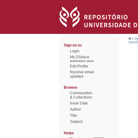
/
CI
Científ
Sign on to:
Login
My DSpace
authorized users
Edit Profile
Receive email
updates
Browse
Communities
& Collections
Issue Date
Author
Title
Subject
Helps