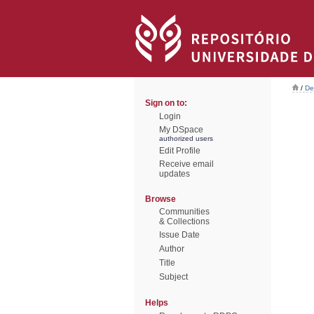
/
De
Sign on to:
Login
My DSpace
authorized users
Edit Profile
Receive email
updates
Browse
Communities
& Collections
Issue Date
Author
Title
Subject
Helps