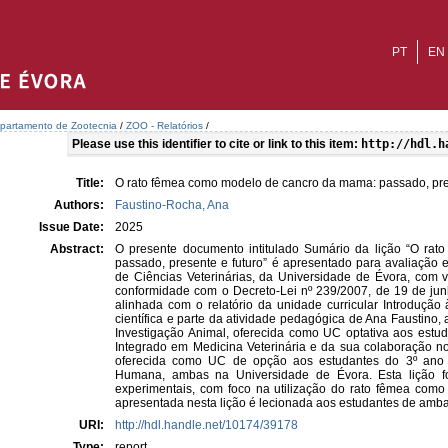
PT
EN
partamento de Zootecnia
/
ZOO - Relatórios
/
Please use this identifier to cite or link to this item:
http://hdl.h
Title:
O rato fêmea como modelo de cancro da mama: passado, pre
Authors:
Faustino-Rocha, Ana
Issue Date:
2025
Abstract:
O presente documento intitulado Sumário da lição “O r
passado, presente e futuro” é apresentado para avaliação 
de Ciências Veterinárias, da Universidade de Évora, com vi
conformidade com o Decreto-Lei nº 239/2007, de 19 de junho
alinhada com o relatório da unidade curricular Introdução à
científica e parte da atividade pedagógica de Ana Faustino
Investigação Animal, oferecida como UC optativa aos estu
Integrado em Medicina Veterinária e da sua colaboração n
oferecida como UC de opção aos estudantes do 3º ano (
Humana, ambas na Universidade de Évora. Esta lição fo
experimentais, com foco na utilização do rato fêmea com
apresentada nesta lição é lecionada aos estudantes de amb
URI:
http://hdl.handle.net/10174/39178
Type:
report