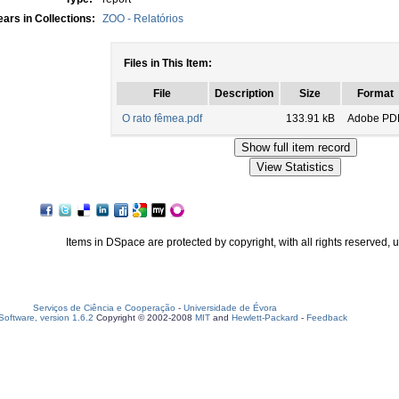
ars in Collections:
ZOO - Relatórios
Files in This Item:
File
Description
Size
Format
O rato fêmea.pdf
133.91 kB
Adobe PD
Items in DSpace are protected by copyright, with all rights reserved, 
Serviços de Ciência e Cooperação
-
Universidade de Évora
oftware, version 1.6.2
Copyright © 2002-2008
MIT
and
Hewlett-Packard
-
Feedback