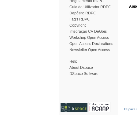
Regulamento RDPC
Appe
Guia do Utilizador RDPC
Depósito RDPC
Faq's RDPC
Copyright
Integração CV DeGóis
Workshop Open Access
Open Access Declarations
Newsletter Open Access
Help
About Dspace
DSpace Software
DSpace S