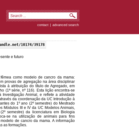
contact
|
advanced search
andle.net/10174/39178
sente e futuro
ato fêmea como modelo de cancro da mama:
em provas de agregação na área disciplinar
sta à atribuição do título de Agregado, em
 (1ª série, nº 116). Esta lição encontra-se
 Investigação Animal, e reflete a atividade
, através da coordenação da UC Introdução à
dantes do 1º ano (2º semestre) do Mestrado
os Módulos III e IV da UC Modelos Animais,
2º semestre) da licenciatura em Biologia
ca-se na utilização de animais para fins
o modelo de cancro da mama. A informação
as as formações.