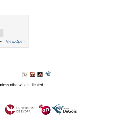
F
View/Open
unless otherwise indicated.