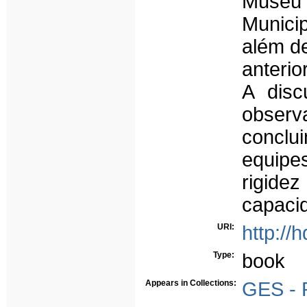
Museu 
Munici
além d
anterio
A disc
obser
conclu
equipes
rigide
capaci
URI:
http://
Type:
book
Appears in Collections:
GES - P