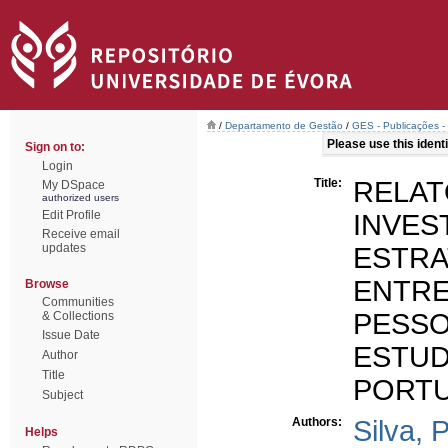
/
Departamento de Gestão
/
GES - Publicações - 
Please use this identif
Sign on to:
Login
Title:
REL
My DSpace
authorized users
Edit Profile
INVE
Receive email
updates
ESTRA
ENTR
Browse
Communities
PESSO
& Collections
Issue Date
ESTUD
Author
Title
PORT
Subject
Authors:
Silva, 
Helps