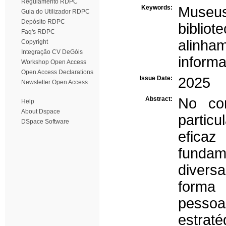
Regulamento RDPC
Keywords:
Museus
Guia do Utilizador RDPC
Depósito RDPC
bibliot
Faq's RDPC
alinham
Copyright
Integração CV DeGóis
inform
Workshop Open Access
Open Access Declarations
Issue Date:
2025
Newsletter Open Access
Abstract:
No con
Help
About Dspace
particu
DSpace Software
efica
fundam
diversa
forma 
pesso
estra