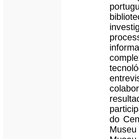
portu
biblio
invest
proces
inform
compl
tecnoló
entrev
colabo
result
partic
do Cená
Museu N