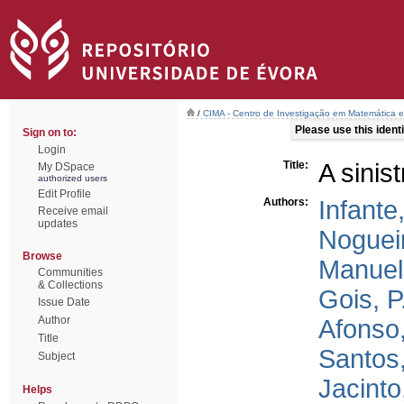
/
CIMA - Centro de Investigação em Matemática e
Please use this identif
Sign on to:
Login
Title:
A sinis
My DSpace
authorized users
Edit Profile
Authors:
Infante,
Receive email
updates
Nogueir
Browse
Manuel,
Communities
& Collections
Gois, P
Issue Date
Author
Afonso,
Title
Santos,
Subject
Jacinto
Helps