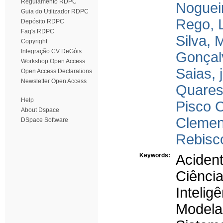
Regulamento RDPC
Nogueir
Guia do Utilizador RDPC
Rego, 
Depósito RDPC
Faq's RDPC
Silva, 
Copyright
Integração CV DeGóis
Gonçal
Workshop Open Access
Saias, 
Open Access Declarations
Newsletter Open Access
Quares
Help
Pisco C
About Dspace
Clemen
DSpace Software
Rebisco
Keywords:
Aciden
Ciênci
Inteligê
Modelaç