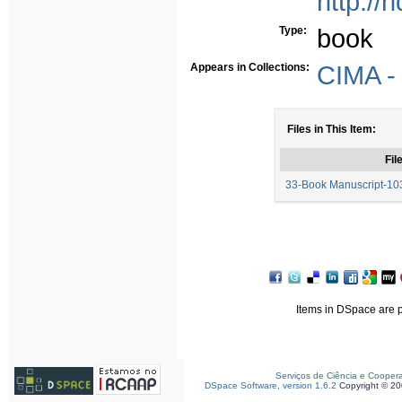
http://
Type:
book
Appears in Collections:
CIMA - 
Files in This Item:
Fil
33-Book Manuscript-10
Items in DSpace are pr
Serviços de Ciência e Cooper
DSpace Software, version 1.6.2
Copyright © 2