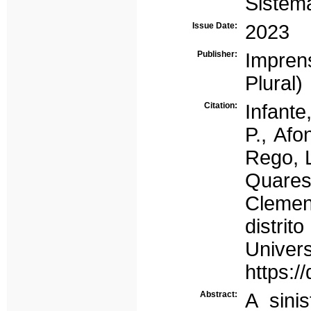
Sistem
Issue Date:
2023
Publisher:
Impren
Plural)
Citation:
Infante
P., Afo
Rego, L
Quares
Clement
distrit
Uni
https:/
Abstract:
A sini