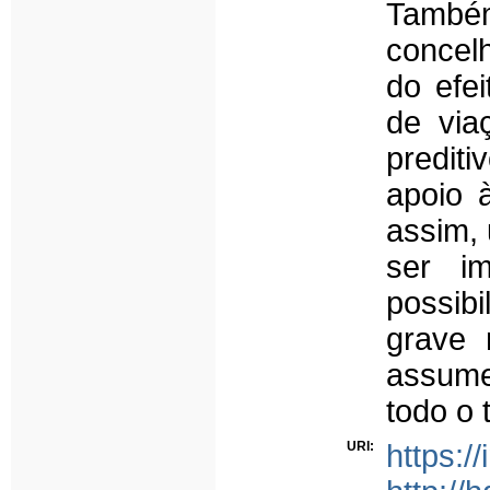
Também
concel
do efe
de via
predit
apoio à
assim,
ser i
possibi
grave 
assume
todo o t
URI:
https:/