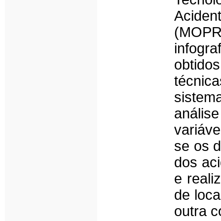
Aciden
(MOPRE
infogra
obtido
técnica
sistem
anális
variáv
se os d
dos aci
e reali
de loca
outra 