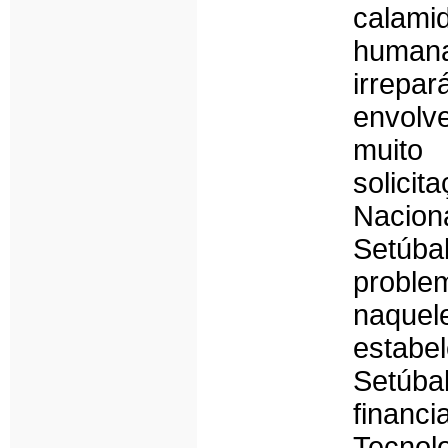
calam
humana
irrepa
envol
muito
solici
Nacion
Setúba
proble
naquel
estab
Setúbal
financ
Tecnol