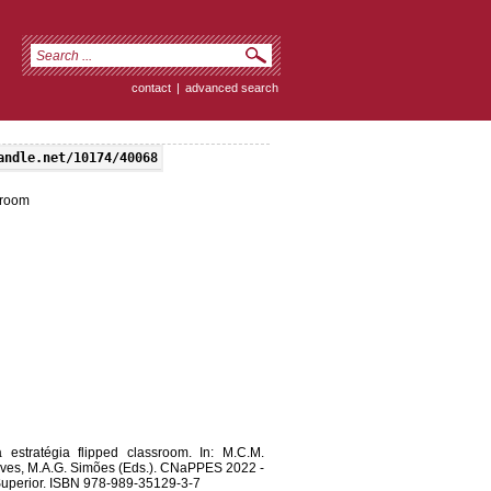
contact
|
advanced search
andle.net/10174/40068
sroom
estratégia flipped classroom. In: M.C.M.
alves, M.A.G. Simões (Eds.). CNaPPES 2022 -
Superior. ISBN 978-989-35129-3-7