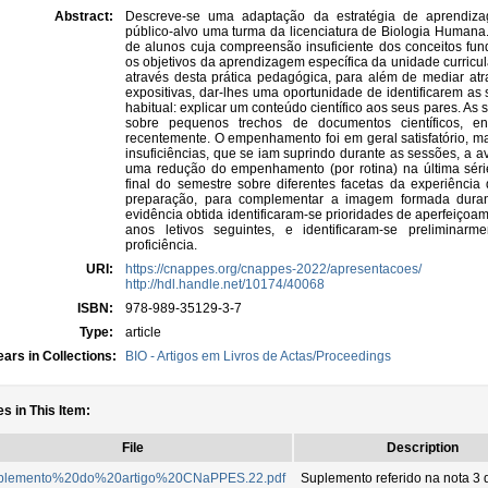
Abstract:
Descreve-se uma adaptação da estratégia de aprendiza
público-alvo uma turma da licenciatura de Biologia Humana.
de alunos cuja compreensão insuficiente dos conceitos fun
os objetivos da aprendizagem específica da unidade curricul
através desta prática pedagógica, para além de mediar a
expositivas, dar-lhes uma oportunidade de identificarem as 
habitual: explicar um conteúdo científico aos seus pares. As
sobre pequenos trechos de documentos científicos, e
recentemente. O empenhamento foi em geral satisfatório, ma
insuficiências, que se iam suprindo durante as sessões, a a
uma redução do empenhamento (por rotina) na última séri
final do semestre sobre diferentes facetas da experiênci
preparação, para complementar a imagem formada duran
evidência obtida identificaram-se prioridades de aperfeiçoa
anos letivos seguintes, e identificaram-se preliminar
proficiência.
URI:
https://cnappes.org/cnappes-2022/apresentacoes/
http://hdl.handle.net/10174/40068
ISBN:
978-989-35129-3-7
Type:
article
ars in Collections:
BIO - Artigos em Livros de Actas/Proceedings
es in This Item:
File
Description
plemento%20do%20artigo%20CNaPPES.22.pdf
Suplemento referido na nota 3 d