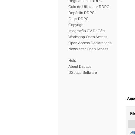
Regulamento RDPC
Guia do Utilizador RDPC
Depósito RDPC
Faq's RDPC
Copyright
Integração CV DeGóis
Workshop Open Access
Open Access Declarations
Newsletter Open Access
Help
About Dspace
DSpace Software
Appe
Fil
Su