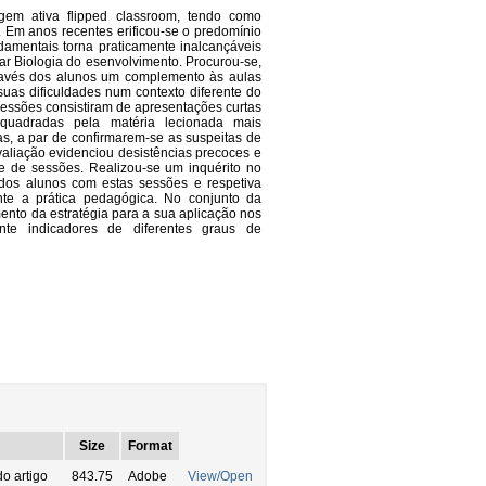
gem ativa flipped classroom, tendo como
 Em anos recentes erificou-se o predomínio
damentais torna praticamente inalcançáveis
ar Biologia do esenvolvimento. Procurou-se,
través dos alunos um complemento às aulas
suas dificuldades num contexto diferente do
 sessões consistiram de apresentações curtas
nquadradas pela matéria lecionada mais
s, a par de confirmarem-se as suspeitas de
valiação evidenciou desistências precoces e
e de sessões. Realizou-se um inquérito no
a dos alunos com estas sessões e respetiva
te a prática pedagógica. No conjunto da
mento da estratégia para a sua aplicação nos
mente indicadores de diferentes graus de
Size
Format
o artigo
843.75
Adobe
View/Open