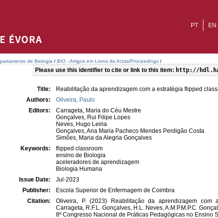
PT
EN
partamento de Biologia
/
BIO - Artigos em Livros de Actas/Proceedings
/
Please use this identifier to cite or link to this item:
http://hdl.h
Title:
Reabilitação da aprendizagem com a estratégia flipped clas
Authors:
Oliveira, Paulo
Editors:
Carrageta, Maria do Céu Mestre
Gonçalves, Rui Filipe Lopes
Neves, Hugo Leiria
Gonçalves, Ana Maria Pacheco Mendes Perdigão Costa
Simões, Maria da Alegria Gonçalves
Keywords:
flipped classroom
ensino de Biologia
aceleradores de aprendizagem
Biologia Humana
Issue Date:
Jul-2023
Publisher:
Escola Superior de Enfermagem de Coimbra
Citation:
Oliveira, P. (2023) Reabilitação da aprendizagem com a 
Carrageta, R.F.L. Gonçalves, H.L. Neves, A.M.P.M.P.C. Gonç
8º Congresso Nacional de Práticas Pedagógicas no Ensino 