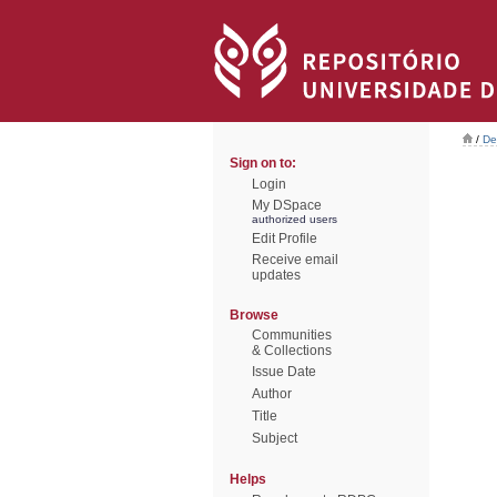
/
De
Sign on to:
Login
My DSpace
authorized users
Edit Profile
Receive email
updates
Browse
Communities
& Collections
Issue Date
Author
Title
Subject
Helps