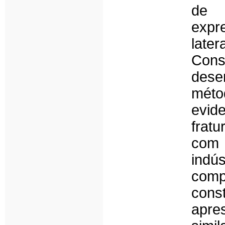
de 
expr
late
Con
dese
méto
evid
frat
com 
indús
com
cons
apre