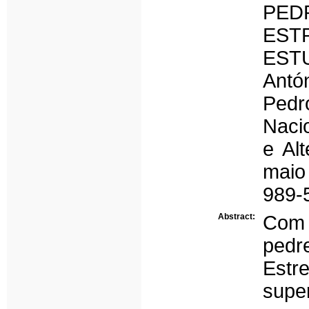
PED
EST
ESTU
Antó
Pedr
Naci
e Al
maio
989-
Abstract:
Com 
pedr
Estre
supe