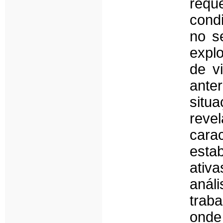
requ
condi
no se
expl
de v
ante
situ
rev
cara
esta
ativ
anál
trab
onde