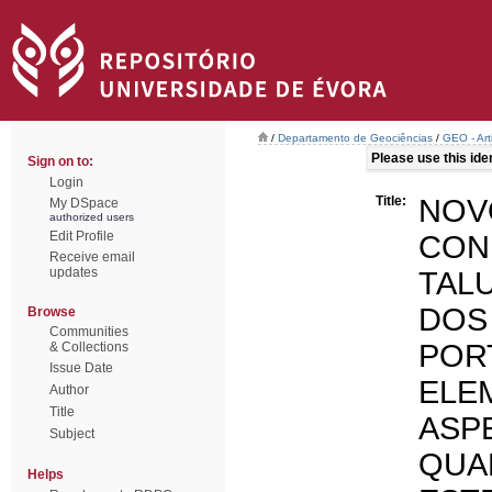
/
Departamento de Geociências
/
GEO - Art
Please use this ident
Sign on to:
Login
Title:
NO
My DSpace
authorized users
Edit Profile
CON
Receive email
updates
TAL
DO
Browse
Communities
POR
& Collections
Issue Date
ELE
Author
Title
ASP
Subject
QUA
Helps