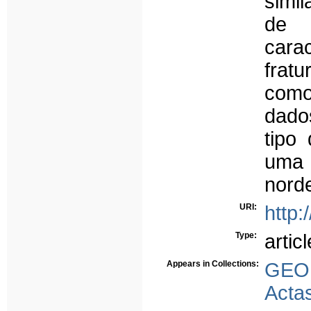
simil
de 
carac
frat
como
dados
tipo
uma 
nord
URI:
http:
Type:
articl
Appears in Collections:
GEO
Acta