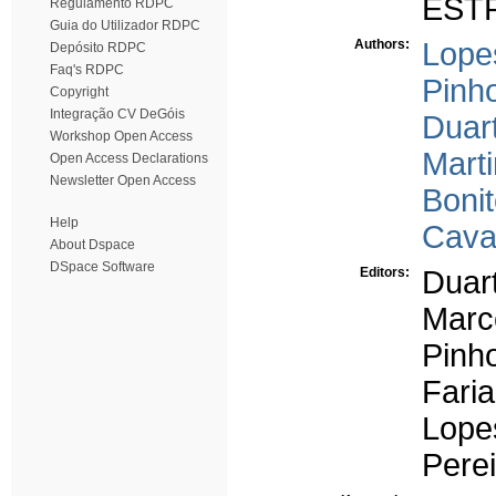
EST
Regulamento RDPC
Guia do Utilizador RDPC
Authors:
Lope
Depósito RDPC
Faq's RDPC
Pinho
Copyright
Integração CV DeGóis
Duart
Workshop Open Access
Mart
Open Access Declarations
Newsletter Open Access
Boni
Help
Cava
About Dspace
DSpace Software
Editors:
Duart
Marc
Pinho
Faria
Lope
Perei