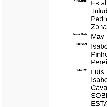
Keywords:
Estab
Talu
Pedr
Zona
Issue Date:
May-
Publisher:
Isab
Pinh
Perei
Citation:
Luís
Isab
Cav
SOB
EST