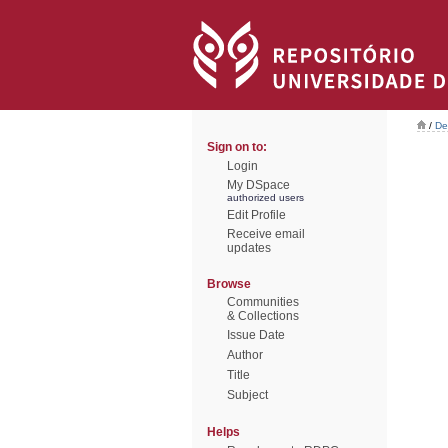
/
De
Sign on to:
Login
My DSpace
authorized users
Edit Profile
Receive email
updates
Browse
Communities
& Collections
Issue Date
Author
Title
Subject
Helps