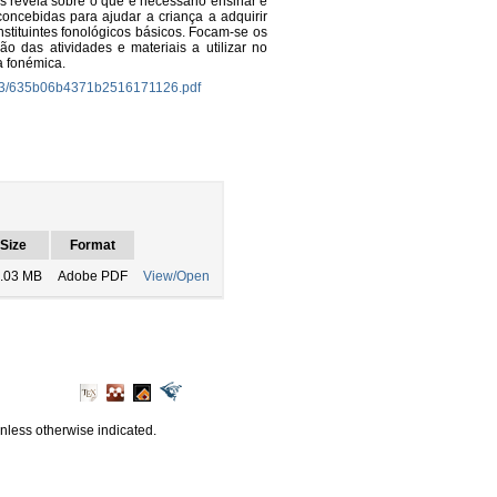
s revela sobre o que é necessário ensinar e
oncebidas para ajudar a criança a adquirir
tituintes fonológicos básicos. Focam-se os
o das atividades e materiais a utilizar no
a fonémica.
/b43/635b06b4371b2516171126.pdf
Size
Format
.03 MB
Adobe PDF
View/Open
unless otherwise indicated.