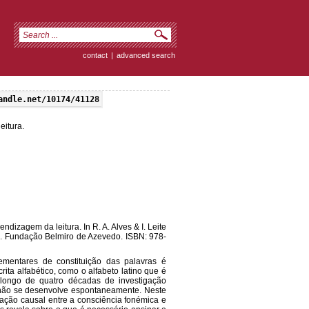
contact
|
advanced search
andle.net/10174/41128
eitura.
ndizagem da leitura. In R. A. Alves & I. Leite
as. Fundação Belmiro de Azevedo. ISBN: 978-
entares de constituição das palavras é
ita alfabético, como o alfabeto latino que é
o longo de quatro décadas de investigação
não se desenvolve espontaneamente. Neste
ação causal entre a consciência fonémica e