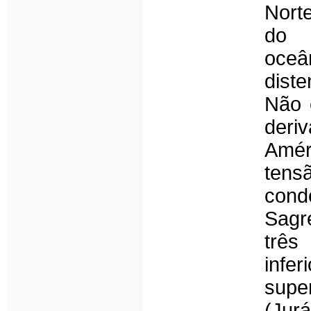
Norte
do 
oceâ
dist
Não 
deri
Amér
tens
cond
Sagr
três
infe
supe
(Jurá