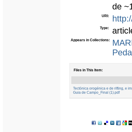
de ~1
URI:
http:
Type:
articl
Appears in Collections:
MAR
Peda
Files in This Item:
Tectónica orogénica e de rifting, e i
Guia de Campo_Final (1).pdf