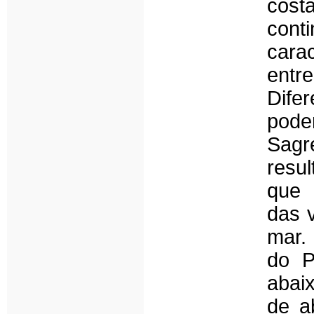
cos
cont
cara
entre
Dife
pode
Sagr
resu
que 
das v
mar.
do P
abaix
de a