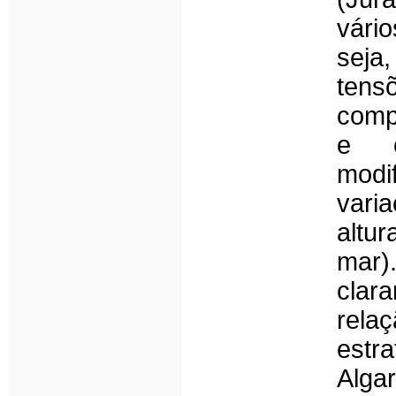
vári
sej
tens
comp
e e
modi
varia
altu
mar)
clara
rel
estr
Alg