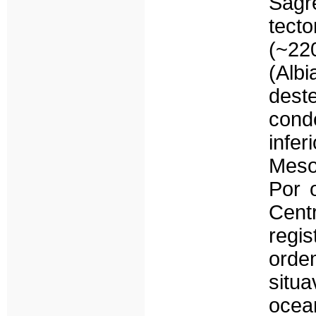
Sag
tecto
(~22
(Albi
des
cond
infe
Meso
Por 
Cent
regi
orde
situa
ocean