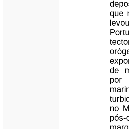
depo
que r
levo
Po
tect
oróg
expo
de m
por 
mar
turbi
no M
pós-
marg