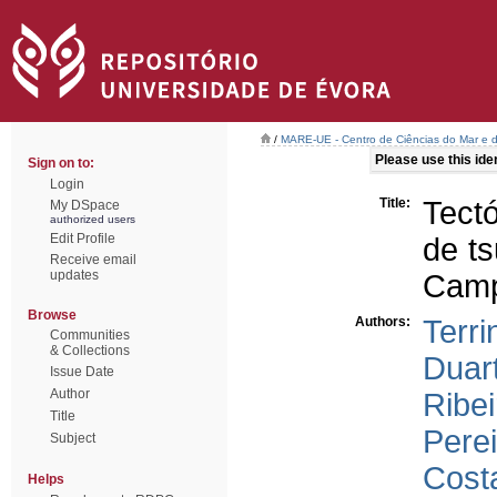
/
MARE-UE - Centro de Ciências do Mar e 
Please use this ident
Sign on to:
Login
Title:
Tectó
My DSpace
authorized users
Edit Profile
de ts
Receive email
updates
Cam
Browse
Authors:
Terri
Communities
& Collections
Duar
Issue Date
Author
Ribei
Title
Perei
Subject
Cost
Helps