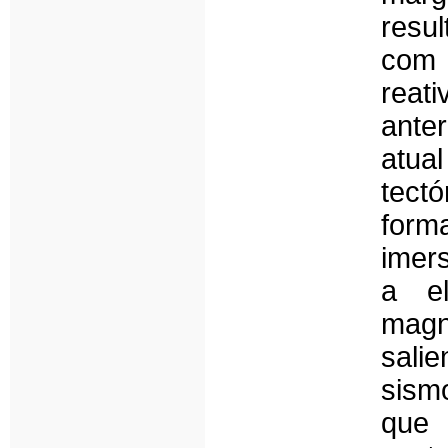
resu
com
reat
ante
atua
tect
form
imer
a e
magn
sali
sism
que 