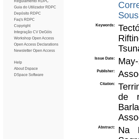
Regulamento RDPC
Corre
Guia do Utilizador RDPC
Sous
Depósito RDPC
Faq's RDPC
Keywords:
Tect
Copyright
Integração CV DeGóis
Rifti
Workshop Open Access
Open Access Declarations
Tsun
Newsletter Open Access
Issue Date:
May-
Help
About Dspace
Publisher:
Asso
DSpace Software
Citation:
Terri
de r
Barl
Asso
Abstract:
Na B