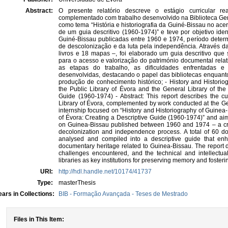
Abstract:
O presente relatório descreve o estágio curricular re
complementado com trabalho desenvolvido na Biblioteca Gera
como tema “História e historiografia da Guiné-Bissau no acer
de um guia descritivo (1960-1974)” e teve por objetivo iden
Guiné-Bissau publicadas entre 1960 e 1974, período dete
de descolonização e da luta pela independência. Através d
livros e 18 mapas –, foi elaborado um guia descritivo que s
para o acesso e valorização do património documental relati
as etapas do trabalho, as dificuldades enfrentadas e 
desenvolvidas, destacando o papel das bibliotecas enquan
produção de conhecimento histórico; - History and Historiog
the Public Library of Évora and the General Library of the 
Guide (1960-1974) - Abstract: This report describes the cur
Library of Évora, complemented by work conducted at the Gen
internship focused on “History and Historiography of Guinea-B
of Évora: Creating a Descriptive Guide (1960-1974)” and aim
on Guinea-Bissau published between 1960 and 1974 – a cruc
decolonization and independence process. A total of 60
analysed and compiled into a descriptive guide that enh
documentary heritage related to Guinea-Bissau. The report d
challenges encountered, and the technical and intellectual
libraries as key institutions for preserving memory and fosteri
URI:
http://hdl.handle.net/10174/41737
Type:
masterThesis
ars in Collections:
BIB - Formação Avançada - Teses de Mestrado
Files in This Item: