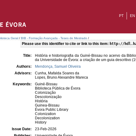
PT
EN
blioteca Geral
/
BIB - Formação Avançada - Teses de Mestrado
/
Please use this identifier to cite or link to this item:
http://hdl.h
Title:
História e historiografia da Guiné-Bissau no acervo da Bibli
da Universidade de Évora: a criação de um guia descritivo (
Authors:
Mendonça, Samuel Oliveira
Advisors:
Cunha, Mafalda Soares da
Lopes, Bruno Alexandre Mareca
Keywords:
Guiné-Bissau
Biblioteca Pública de Évora
Colonização
Descolonização
História
Guinea-Bissau
Évora Public Library
Colonization
Decolonization
History
Issue Date:
23-Feb-2026
Publisher:
Universidade de Évora