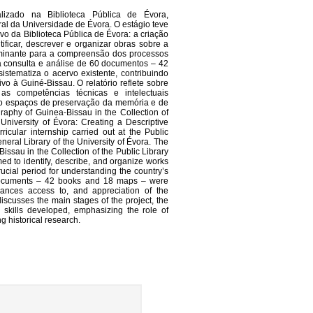
alizado na Biblioteca Pública de Évora,
l da Universidade de Évora. O estágio teve
vo da Biblioteca Pública de Évora: a criação
tificar, descrever e organizar obras sobre a
rminante para a compreensão dos processos
a consulta e análise de 60 documentos – 42
istematiza o acervo existente, contribuindo
vo à Guiné-Bissau. O relatório reflete sobre
as competências técnicas e intelectuais
to espaços de preservação da memória e de
raphy of Guinea-Bissau in the Collection of
University of Évora: Creating a Descriptive
ricular internship carried out at the Public
eral Library of the University of Évora. The
issau in the Collection of the Public Library
ed to identify, describe, and organize works
ial period for understanding the country’s
 documents – 42 books and 18 maps – were
ances access to, and appreciation of the
iscusses the main stages of the project, the
 skills developed, emphasizing the role of
ng historical research.