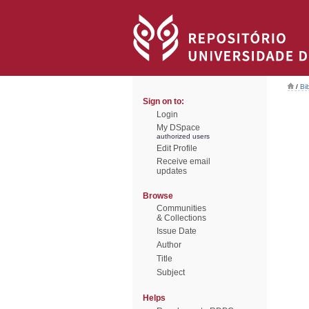
/
Bi
Sign on to:
Login
My DSpace
authorized users
Edit Profile
Receive email
updates
Browse
Communities
& Collections
Issue Date
Author
Title
Subject
Helps