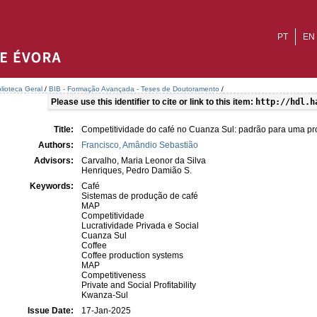
PT
EN
blioteca Geral
/
BIB - Formação Avançada - Teses de Doutoramento
/
Please use this identifier to cite or link to this item:
http://hdl.h
Title:
Competitividade do café no Cuanza Sul: padrão para uma pr
Authors:
Francisco, Amândio Sebastião
Advisors:
Carvalho, Maria Leonor da Silva
Henriques, Pedro Damião S.
Keywords:
Café
Sistemas de produção de café
MAP
Competitividade
Lucratividade Privada e Social
Cuanza Sul
Coffee
Coffee production systems
MAP
Competitiveness
Private and Social Profitability
Kwanza-Sul
Issue Date:
17-Jan-2025