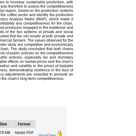
es to increase sustainable production, with
s was therefore to assess the competitiveness
Sul region, based on the production systems
the coffee sector and identify the production
licy Analysis Matrix (MAP), which made it
ofitability and competitiveness for the chain,
ial producers engaged in the traditional and
ts of the two systems at private and social
uded that the net results at both private and
mercial farmers. The values observed for the
under study are competitive and economically
e chain. The study concluded that both chains
ts of public policies on the competitiveness
ublic policies, especially tax and monetary
ngible effects on market prices and the chain's
tion and volatility in the prices of tradable
ness, demonstrating resilience in the face of
cy adjustments are essential to promote an
 the chain's long-term competitiveness.
Size
Format
.78 MB
Adobe PDF
View/Open