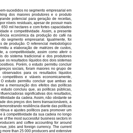
s bem-sucedidos no segmento empresarial em
nking dos maiores produtores e o produto
rande potencial para geração de receitas,
or níveis residuais, apesar de possuir mais
e 650 mil hectares e com fortes capacidades
dade e competitividade. Assim, a presente
iciência económica da produção do café na
do segmento empresarial. Igualmente, foi
emas de produção. O referencial metodológico
rmitiu a elaboração de matrizes de custos,
ade, a competitividade, assim como aferir o
is do sistema tradicional e dos produtores
e os resultados líquidos dos dois sistemas
ositivos. Porém, o estudo permitiu concluir
 preços sociais, foram maiores no grupo de
s observados para os resultados líquidos
o competitivos e viáveis economicamente,
 O estudo permitiu concluir que ambas as
e a mensuração dos efeitos das políticas
estudo concluiu que, as políticas públicas,
luenciadoras significativas dos resultados,
itividade da cadeia. Assim, não obstante se
dade dos preços dos bens transacionáveis, a
monstrando resiliência diante das políticas
tínua e ajustes políticos para promover um
 e à competitividade da sua cadeia no longo
ne of the most successful business sectors in
producers and coffee accounting for around
venue, jobs and foreign currency. The current
ing more than 25 000 producers and extensive