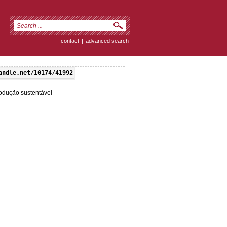
contact
|
advanced search
andle.net/10174/41992
odução sustentável