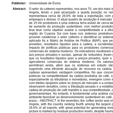
Publisher:
Universidade de Évora
Abstract:
O setor do cafeeiro representou, nos anos 70, um dos mai
Angola, tendo o país alcançado a quarta posição no ra
representava cerca de 26,6% de toda a exportação, com g
empregos e divisas. O atual quadro de produção é marcado p
de 25 mil produtores e uma extensa terra arável de cerca d
de aumento da produção sustentável, com melhor produtivi
tese teve como objetivo avaliar a competitividade e a ef
região do Cuanza Sul com base nos sistemas produtivos 
possível caraterizar o setor cafeeiro e identificar os sist
aplicado foi a Matriz de Análise de Política (MAP), que pe
proveitos, resultados líquidos para a cadeia, a lucrativid
impacto de políticas públicas para os produtores comercia
comerciais do sistema moderno. Os indicadores mostraram qu
aos preços privados e sociais, apesar de reduzidos, foram p
que os resultados líquidos quer a preços privados, quer a
agricultores comerciais do sistema moderno. Os valore
permitiram ainda, aferir que os sistemas em estudo sã
sugerindo uma eficiente alocação de recursos na cadeia.
cadeias apresentam vantagem competitiva. No que concern
públicas na competitividade da cadeia produtiva do café, o 
especialmente as tributárias e monetárias, emergem como inf
com efeitos tangíveis sobre os preços de mercado e a compet
observarem desafios, como a tributação pesada e a volatili
cadeia de produção de café mantém a sua competitividade, de
governamentais. No entanto, é fundamental uma análise con
ambiente favorável ao desenvolvimento sustentável do café,
prazo; - ABSTRACT: In the seventies, the coffee sector was o
Angola, with the country ranking fourth among the largest 
26.6% of all exports, with great potential for generating re
picture is marked by residual production levels, despite hav