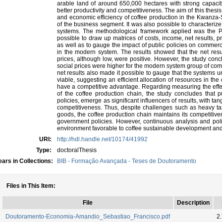
arable land of around 650,000 hectares with strong capaciti
better productivity and competitiveness. The aim of this thesi
and economic efficiency of coffee production in the Kwanza-
of the business segment. It was also possible to characterize 
systems. The methodological framework applied was the Po
possible to draw up matrices of costs, income, net results, pr
as well as to gauge the impact of public policies on commerc
in the modern system. The results showed that the net resul
prices, although low, were positive. However, the study concl
social prices were higher for the modern system group of com
net results also made it possible to gauge that the systems 
viable, suggesting an efficient allocation of resources in th
have a competitive advantage. Regarding measuring the effec
of the coffee production chain, the study concludes that p
policies, emerge as significant influencers of results, with ta
competitiveness. Thus, despite challenges such as heavy taxa
goods, the coffee production chain maintains its competitive
government policies. However, continuous analysis and poli
environment favorable to coffee sustainable development and
URI:
http://hdl.handle.net/10174/41992
Type:
doctoralThesis
ars in Collections:
BIB - Formação Avançada - Teses de Doutoramento
Files in This Item:
File
Description
Doutoramento-Economia-Amandio_Sebastiao_Francisco.pdf
2