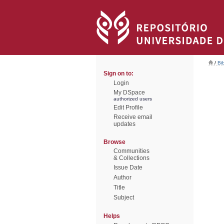
/
Bi
Sign on to:
Login
My DSpace
authorized users
Edit Profile
Receive email
updates
Browse
Communities
& Collections
Issue Date
Author
Title
Subject
Helps