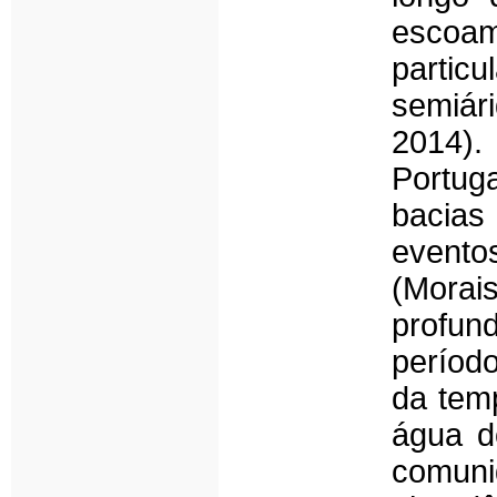
escoam
partic
semiári
2014).
Portuga
bacias
evento
(Morai
profun
períod
da tem
água d
comun