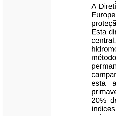
A Dire
Europe
proteç
Esta di
centr
hidromo
método
perman
campanh
esta a
primave
20% de
índice