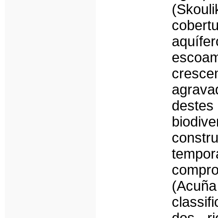
(Skouli
cobertu
aquífe
escoam
cresce
agravad
destes
biodiv
constru
tempor
compro
(Acuña
classif