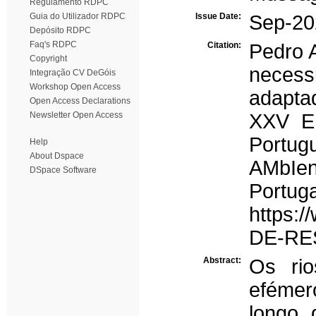
Regulamento RDPC
Guia do Utilizador RDPC
Issue Date:
Sep-20
Depósito RDPC
Faq's RDPC
Citation:
Pedro A
Copyright
necess
Integração CV DeGóis
Workshop Open Access
adapta
Open Access Declarations
Newsletter Open Access
XXV En
Portug
Help
About Dspace
AMbIen
DSpace Software
Por
https:
DE-RE
Abstract:
Os rio
efémer
longo 