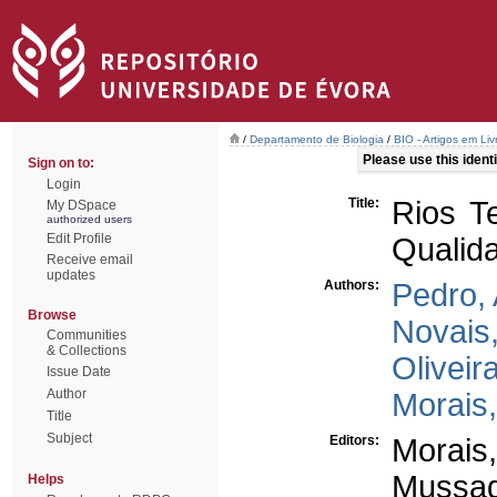
/
Departamento de Biologia
/
BIO - Artigos em Li
Please use this identif
Sign on to:
Login
Title:
Rios T
My DSpace
authorized users
Edit Profile
Qualid
Receive email
updates
Authors:
Pedro,
Browse
Novais
Communities
& Collections
Oliveir
Issue Date
Author
Morais
Title
Subject
Editors:
Morais
Mussag
Helps