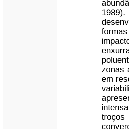
abundâ
1989).
desenv
formas 
impact
enxurr
poluen
zonas 
em rese
variab
aprese
intens
troços
converg