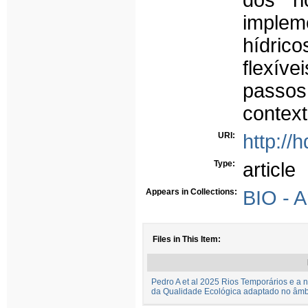
dos ri
implem
hídrico
flexíve
passos
context
URI:
http://
Type:
article
Appears in Collections:
BIO - A
Files in This Item:
Pedro A et al 2025 Rios Temporários e a
da Qualidade Ecológica adaptado no âmbi