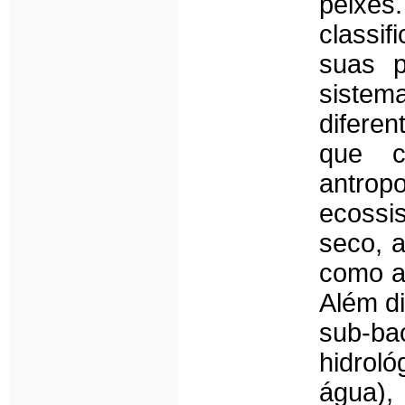
peixes
classif
suas p
sistem
diferen
que c
antro
ecossi
seco, a
como a
Além di
sub-ba
hidrol
água),