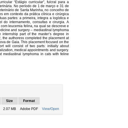
icular “Estágio curricular”, fulcral para a
erinária. No período de 1 de março e 31 de
 Veterinário de Santa Marinha, no concelho de
s em contexto da prática clínica e cirúrgica
as partes: a primeira, integra a logística e
 do internamento, consultas e cirurgia. A
s com leucemia felina, na qual se descreve e
edicine and surgery – mediastinal lymphoma
e internship part of the master’s degree in
2, the authoress completed the placement at
 Nova de Gaia. This placement focused on the
t will consist of two parts: initially about
alization, medical appointments and surgery.
ut mediastinal lymphoma in cats with feline
Size
Format
2.07 MB
Adobe PDF
View/Open