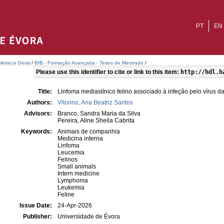
PT
EN
blioteca Geral
/
BIB - Formação Avançada - Teses de Mestrado
/
Please use this identifier to cite or link to this item:
http://hdl.h
Title:
Linfoma mediastínico felino associado à infeção pelo vírus da
Authors:
Vitorino, Ana Beatriz Santos
Advisors:
Branco, Sandra Maria da Silva
Pereira, Aline Sheila Cabrita
Keywords:
Animais de companhia
Medicina interna
Linfoma
Leucemia
Felinos
Small animals
Intern medicine
Lymphoma
Leukemia
Feline
Issue Date:
24-Apr-2026
Publisher:
Universidade de Évora