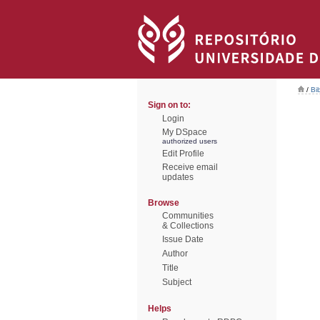
/
Bi
Sign on to:
Login
My DSpace
authorized users
Edit Profile
Receive email
updates
Browse
Communities
& Collections
Issue Date
Author
Title
Subject
Helps