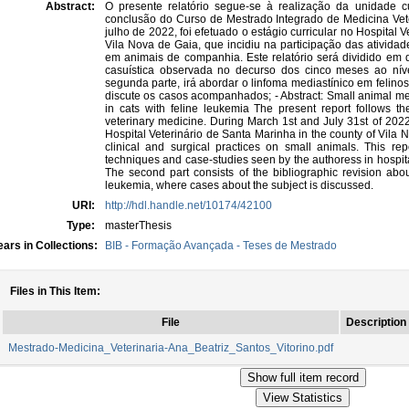
Abstract:
O presente relatório segue-se à realização da unidade curr
conclusão do Curso de Mestrado Integrado de Medicina Vet
julho de 2022, foi efetuado o estágio curricular no Hospital
Vila Nova de Gaia, que incidiu na participação das atividade
em animais de companhia. Este relatório será dividido em du
casuística observada no decurso dos cinco meses ao nível
segunda parte, irá abordar o linfoma mediastínico em felino
discute os casos acompanhados; - Abstract: Small animal m
in cats with feline leukemia The present report follows th
veterinary medicine. During March 1st and July 31st of 202
Hospital Veterinário de Santa Marinha in the county of Vila
clinical and surgical practices on small animals. This repor
techniques and case-studies seen by the authoress in hospit
The second part consists of the bibliographic revision abo
leukemia, where cases about the subject is discussed.
URI:
http://hdl.handle.net/10174/42100
Type:
masterThesis
ars in Collections:
BIB - Formação Avançada - Teses de Mestrado
Files in This Item:
File
Description
Mestrado-Medicina_Veterinaria-Ana_Beatriz_Santos_Vitorino.pdf