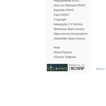
Regulamento RDPC
Guia do Utilizador RDPC
Depósito RDPC
Faq's RDPC
Copyright
Integração CV DeGóis
Workshop Open Access
Open Access Declarations
Newsletter Open Access
Help
About Dspace
DSpace Software
DSpace S