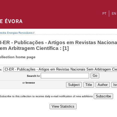
PT
EN
tedra Energias Renováveis
/
I-ER - Publicações - Artigos em Revistas Naciona
em Arbitragem Científica : [1]
ollection home page
n:
Search
for
or
browse
Subscribe to this collection to receive daily e-mail notification of new additions