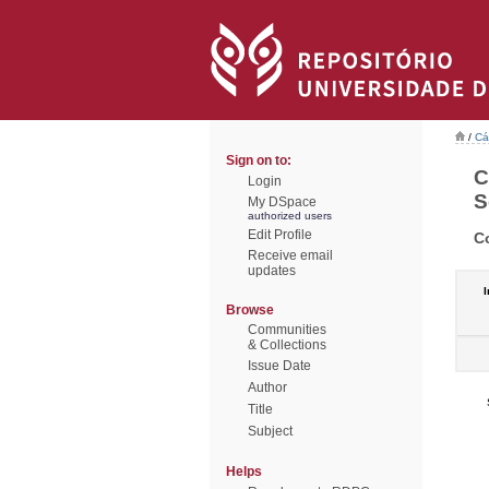
/
Cá
Sign on to:
C
Login
S
My DSpace
authorized users
Edit Profile
C
Receive email
updates
I
Browse
Communities
& Collections
Issue Date
Author
Title
Subject
Helps