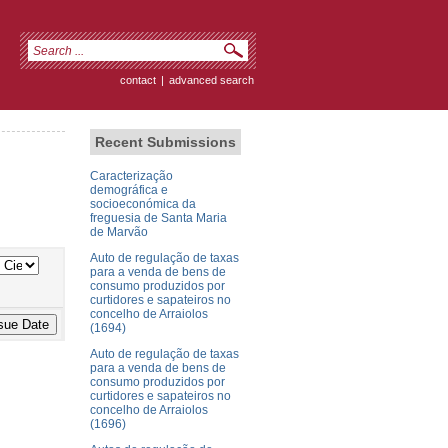
contact
|
advanced search
Recent Submissions
Caracterização
demográfica e
socioeconómica da
freguesia de Santa Maria
de Marvão
Auto de regulação de taxas
para a venda de bens de
consumo produzidos por
curtidores e sapateiros no
concelho de Arraiolos
(1694)
Auto de regulação de taxas
para a venda de bens de
consumo produzidos por
curtidores e sapateiros no
concelho de Arraiolos
(1696)