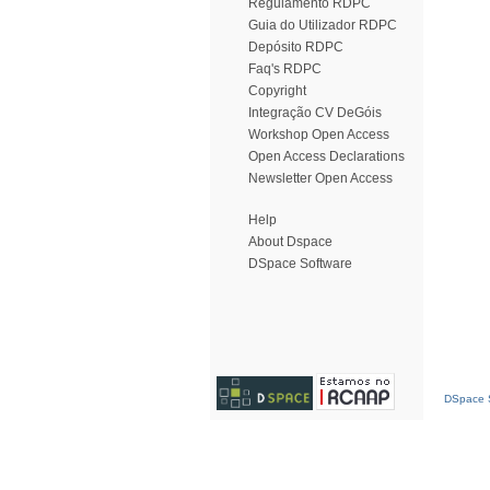
Regulamento RDPC
Guia do Utilizador RDPC
Depósito RDPC
Faq's RDPC
Copyright
Integração CV DeGóis
Workshop Open Access
Open Access Declarations
Newsletter Open Access
Help
About Dspace
DSpace Software
DSpace S