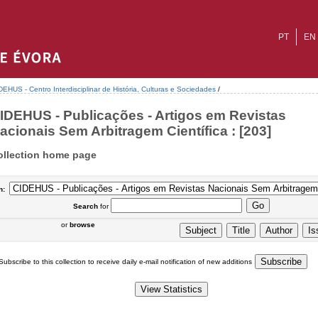
PT
EN
DEHUS - Centro Interdisciplinar de História, Culturas e Sociedades
/
IDEHUS - Publicações - Artigos em Revistas
acionais Sem Arbitragem Científica : [203]
ollection home page
n:
Search
for
or
browse
Subscribe to this collection to receive daily e-mail notification of new additions