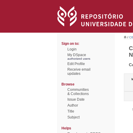
/
CI
Sign on to:
C
Login
N
My DSpace
authorized users
Edit Profile
C
Receive email
updates
I
Browse
Communities
& Collections
Issue Date
Author
Title
Subject
Helps