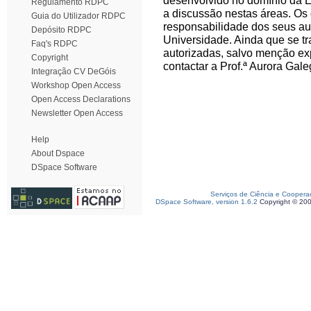
desenvolvido no domínio da E
Regulamento RDPC
a discussão nestas áreas. Os
Guia do Utilizador RDPC
responsabilidade dos seus au
Depósito RDPC
Universidade. Ainda que se tra
Faq's RDPC
autorizadas, salvo menção ex
Copyright
contactar a Prof.ª Aurora Gale
Integração CV DeGóis
Workshop Open Access
Open Access Declarations
Newsletter Open Access
Help
About Dspace
DSpace Software
Serviços de Ciência e Coopera
DSpace Software, version 1.6.2
Copyright © 20