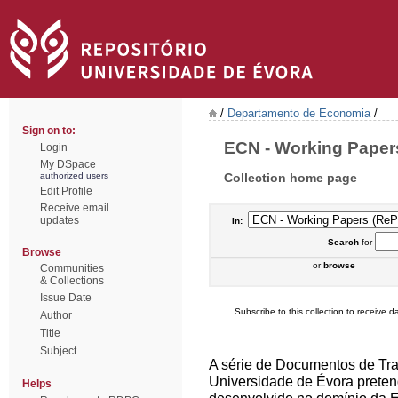
/
Departamento de Economia
/
Sign on to:
ECN - Working Papers
Login
My DSpace
Collection home page
authorized users
Edit Profile
Receive email
updates
In:
Search
for
Browse
or
browse
Communities
& Collections
Issue Date
Subscribe to this collection to receive da
Author
Title
Subject
A série de Documentos de Tr
Universidade de Évora pretend
Helps