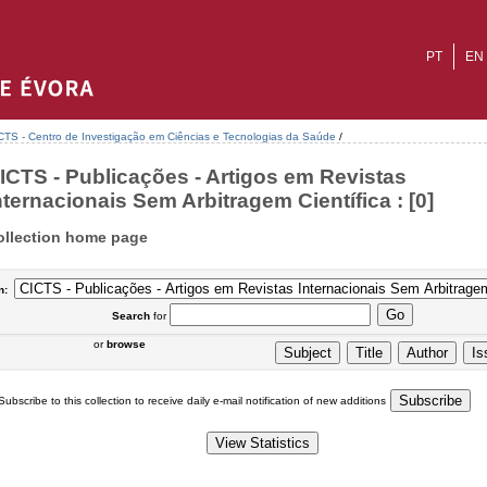
PT
EN
CTS - Centro de Investigação em Ciências e Tecnologias da Saúde
/
ICTS - Publicações - Artigos em Revistas
nternacionais Sem Arbitragem Científica : [0]
ollection home page
n:
Search
for
or
browse
Subscribe to this collection to receive daily e-mail notification of new additions