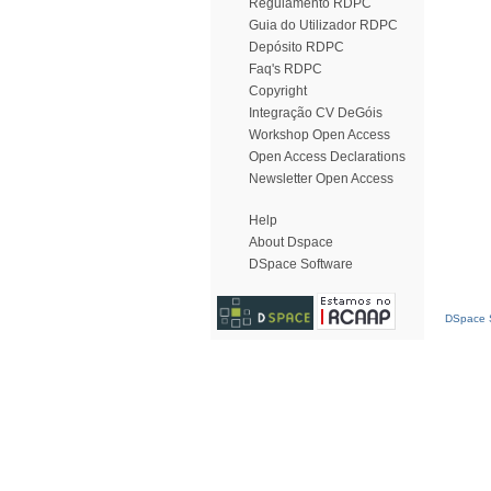
Regulamento RDPC
Guia do Utilizador RDPC
Depósito RDPC
Faq's RDPC
Copyright
Integração CV DeGóis
Workshop Open Access
Open Access Declarations
Newsletter Open Access
Help
About Dspace
DSpace Software
DSpace S