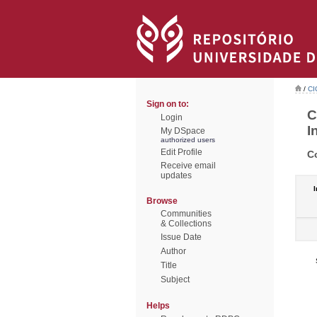
/
CI
Sign on to:
C
Login
I
My DSpace
authorized users
Edit Profile
C
Receive email
updates
I
Browse
Communities
& Collections
Issue Date
Author
Title
Subject
Helps