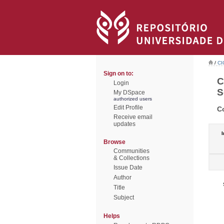
/
CI
Sign on to:
C
Login
S
My DSpace
authorized users
Edit Profile
C
Receive email
updates
I
Browse
Communities
& Collections
Issue Date
Author
Title
Subject
Helps