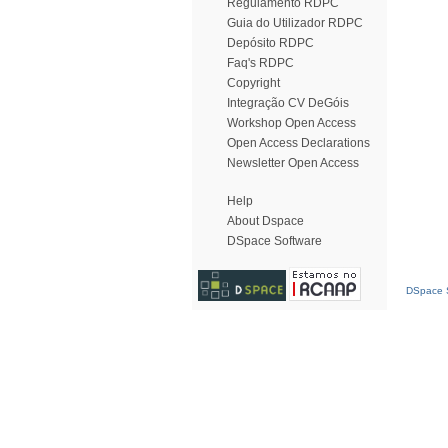
Regulamento RDPC
Guia do Utilizador RDPC
Depósito RDPC
Faq's RDPC
Copyright
Integração CV DeGóis
Workshop Open Access
Open Access Declarations
Newsletter Open Access
Help
About Dspace
DSpace Software
DSpace S