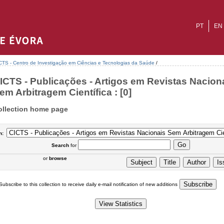
PT
EN
CTS - Centro de Investigação em Ciências e Tecnologias da Saúde
/
ICTS - Publicações - Artigos em Revistas Nacion
em Arbitragem Científica : [0]
ollection home page
n:
Search
for
or
browse
Subscribe to this collection to receive daily e-mail notification of new additions