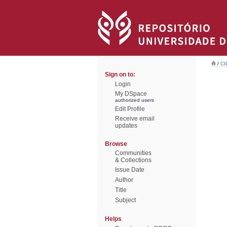
/
CI
Sign on to:
Login
My DSpace
authorized users
Edit Profile
Receive email
updates
Browse
Communities
& Collections
Issue Date
Author
Title
Subject
Helps