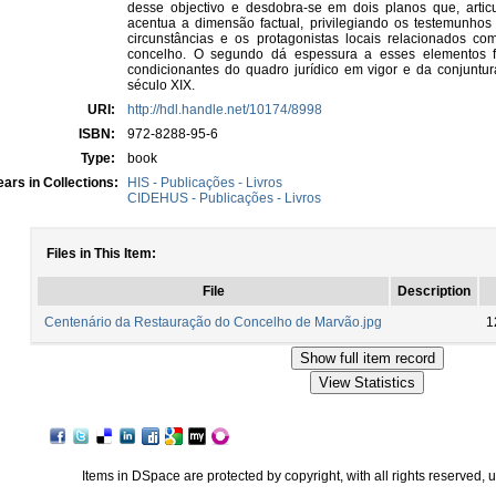
desse objectivo e desdobra-se em dois planos que, articu
acentua a dimensão factual, privilegiando os testemunhos
circunstâncias e os protagonistas locais relacionados co
concelho. O segundo dá espessura a esses elementos fa
condicionantes do quadro jurídico em vigor e da conjuntura
século XIX.
URI:
http://hdl.handle.net/10174/8998
ISBN:
972-8288-95-6
Type:
book
ars in Collections:
HIS - Publicações - Livros
CIDEHUS - Publicações - Livros
Files in This Item:
File
Description
Centenário da Restauração do Concelho de Marvão.jpg
1
Items in DSpace are protected by copyright, with all rights reserved, 