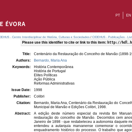
PT
EN
DEHUS - Centro Interdisciplinar de História, Culturas e Sociedades
/
CIDEHUS - Publicações - Liv
Please use this identifier to cite or link to this item:
http://hdl.h
Title:
Centenário da Restauração do Concelho de Marvão (1898-1
Authors:
Bernardo, Maria Ana
Keywords:
História Contemporânea
História de Portugal
Elites Políticas
Ação Pública
Reformas Administrativas
Issue Date:
1998
Publisher:
Colibri
Citation:
Bernardo, Maria Ana, Centenário da Restauração do Concel
Municipal de Marvão e Edições Colibri, 1998.
Abstract:
A edição deste número especial da revista Ibn Marua
restauração do concelho de Marvão. Decorridos cem ano
Janeiro de 1898 - que restabeleceu a autonomia daquele mu
entendeu a autarquia marvanense comemorar o ocorrido
enquadramento histórico do processo. O trabalho que agor