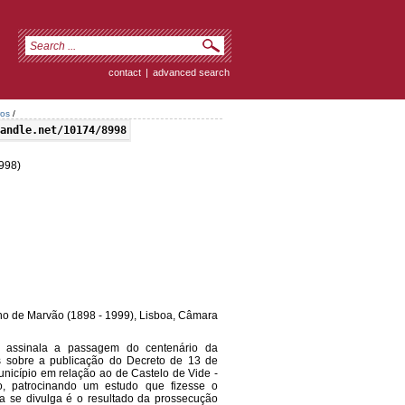
contact
|
advanced search
ros
/
andle.net/10174/8998
998)
ho de Marvão (1898 - 1999), Lisboa, Câmara
n assinala a passagem do centenário da
s sobre a publicação do Decreto de 13 de
nicípio em relação ao de Castelo de Vide -
, patrocinando um estudo que fizesse o
a se divulga é o resultado da prossecução