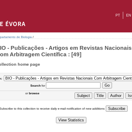
PT
EN
partamento de Biologia
/
IO - Publicações - Artigos em Revistas Nacionais
om Arbitragem Científica : [49]
ollection home page
n:
Search
for
or
browse
Subscribe to this collection to receive daily e-mail notification of new additions