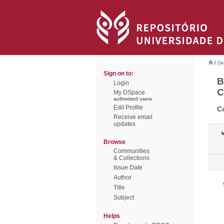
/
De
Sign on to:
B
Login
C
My DSpace
authorized users
Edit Profile
C
Receive email
updates
I
Browse
Communities
& Collections
Issue Date
Author
Title
Subject
Helps