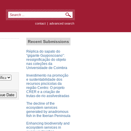
contact
|
advanced search
Recent Submissions
Réplica do sapato do
“gigante Guyposcoano”:
ressignificação do objeto
nas coleções da
Universidade de Coimbra
Investimento na promoção
e sustentabilidade dos
recursos piscícolas da
região Centro: O projeto
CRER e a criação de
trutas-de-rio assilvestradas
The decline of the
ecosystem services
generated by anadromous
fish in the Iberian Peninsula
Enhancing biodiversity and
ecosystem services in