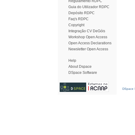
Regulamento RDPC
Guia do Utilizador RDPC
Depósito RDPC
Faq's RDPC
Copyright
Integração CV DeGóis
Workshop Open Access
Open Access Declarations
Newsletter Open Access
Help
About Dspace
DSpace Software
DSpace S