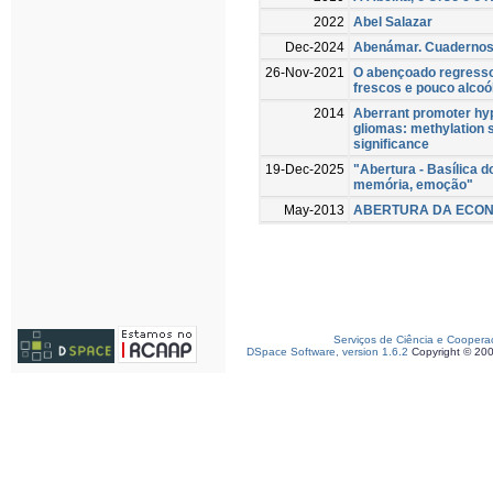
2022
Abel Salazar
Dec-2024
Abenámar. Cuadernos
26-Nov-2021
O abençoado regresso 
frescos e pouco alcoó
2014
Aberrant promoter hyp
gliomas: methylation s
significance
19-Dec-2025
"Abertura - Basílica d
memória, emoção"
May-2013
ABERTURA DA ECO
Serviços de Ciência e Coopera
DSpace Software, version 1.6.2
Copyright © 20