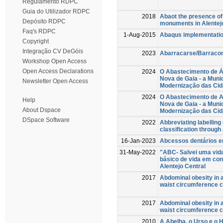
Regulamento RDPC
Guia do Utilizador RDPC
2018
Abaot the presence of 
Depósito RDPC
monuments in Alentej
Faq's RDPC
1-Aug-2015
Abaqus implementation 
Copyright
Integração CV DeGóis
2023
Abarracarse/Barracon 
Workshop Open Access
Open Access Declarations
2024
O Abastecimento de Ág
Nova de Gaia - a Muni
Newsletter Open Access
Modernização das Cid
2024
O Abastecimento de Ag
Help
Nova de Gaia - a Muni
About Dspace
Modernização das Cid
DSpace Software
2022
Abbreviating labelling
classification through 
16-Jan-2023
Abcessos dentários e
31-May-2022
"ABC- Salvei uma vida
básico de vida em con
Alentejo Central
2017
Abdominal obesity in 
waist circumference cut
2017
Abdominal obesity in 
waist circumference cut
2010
A Abelha, o Urso e o