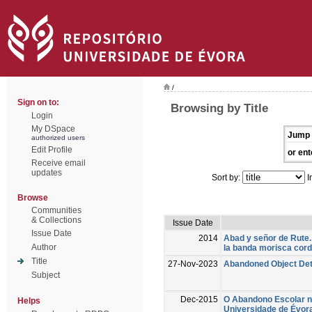
/
Sign on to:
Browsing by Title
Login
My DSpace
Jump 
authorized users
Edit Profile
or ent
Receive email
updates
Sort by:
I
Browse
Communities
& Collections
Issue Date
Issue Date
2014
Abad y señor de Rute.
Author
la banda morisca cor
Title
27-Nov-2023
Abandoned Object Det
Subject
Dec-2015
O Abandono Escolar n
Helps
Universidade de Évor