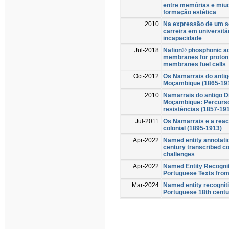
entre memórias e miud
formação estética
2010
Na expressão de um s
carreira em universit
incapacidade
Jul-2018
Nafion® phosphonic a
membranes for proton
membranes fuel cells
Oct-2012
Os Namarrais do antigo
Moçambique (1865-19
2010
Namarrais do antigo Di
Moçambique: Percursos
resistências (1857-19
Jul-2011
Os Namarrais e a reac
colonial (1895-1913)
Apr-2022
Named entity annotatio
century transcribed c
challenges
Apr-2022
Named Entity Recognit
Portuguese Texts from 
Mar-2024
Named entity recogniti
Portuguese 18th centu