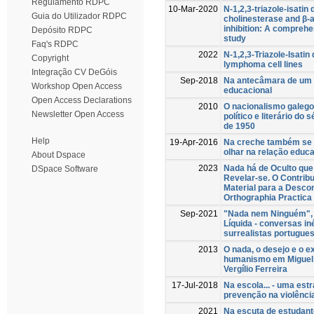
Regulamento RDPC
10-Mar-2020
N-1,2,3-triazole-isatin 
Guia do Utilizador RDPC
cholinesterase and β-
inhibition: A compreh
Depósito RDPC
study
Faq's RDPC
2022
N-1,2,3-Triazole-Isatin 
Copyright
lymphoma cell lines
Integração CV DeGóis
Sep-2018
Na antecâmara de um
Workshop Open Access
educacional
Open Access Declarations
2010
O nacionalismo galego
Newsletter Open Access
político e literário do
de 1950
Help
19-Apr-2016
Na creche também se 
olhar na relação educ
About Dspace
2023
Nada há de Oculto que
DSpace Software
Revelar-se. O Contrib
Material para a Desco
Orthographia Practica 
Sep-2021
"Nada nem Ninguém", 
Líquida - conversas i
surrealistas portugue
2013
O nada, o desejo e o ex
humanismo em Miguel
Vergílio Ferreira
17-Jul-2018
Na escola... - uma estr
prevenção na violênci
2021
Na escuta de estudant