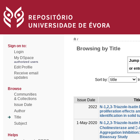
/
Sign on to:
Browsing by Title
Login
My DSpace
Jump 
authorized users
Edit Profile
or ent
Receive email
updates
Sort by:
I
Browse
Communities
& Collections
Issue Date
Titl
Issue Date
2022
N-1,2,3-Triazole-Isatin
Author
proliferation effects a
identification in solid 
Title
1-May-2020
N-1,2,3-Triazole-Isatin
Subject
Cholinesterase and -
Aggregation Inhibitio
Helps
Bioassay Study