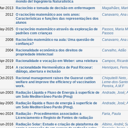
mondo del´Ingegnieria Naturalistica
Mar-2013
Raciocínio e tomada de decisão em enfermagem
Magalhães, Mari
2012
O raciocínio matemático aos seis anos:
Canavarro, Ana 
Características e funções das representações dos
alunos
May-2025
O raciocínio matemático através da exploração de
Passos, Maria M
padrões com crianças
Passos
2008
Raciocínio matemático na aula: Uma questão de
Canavarro, Ana 
confiança?
2004
Racionalidade económica dos direitos de
Carvalho, Adão
propriedade intelectual
Apr-2019
Racionalidade e vocação em Weber: uma releitura
Campos, Ricardo
2014
A racionalidade Hermenêutica de Paul Ricoeur:
Henriques, Fer
diálogo, abertura e inclusão
Oct-2015
Racional management raises the Guzerat cattle
Chiquitelli Neto,
welfare and improve the efficiency of vaccination
Leme-dos-Santos
work.
Pereira, A.M.F
Jun-2003
Radiação Líquida e Fluxo de Energia à superfície de
Andrade, José
;
A
um Solo Mediterrâneo Pardo (Pmg)
ay-2005
Radiação líquida e fluxo de energia à superfície de
Andrade, José
;
A
um Solo Mediterrâneo Pardo (Pmg).
ec-2024
Radiação - Procedimentos associados a
Faria, Paula
Licenciamento e Registo de Fontes de radiação
Jun-2016
Radiação Solar: Estudo e criação de plataforma de
Albino, André
;
S