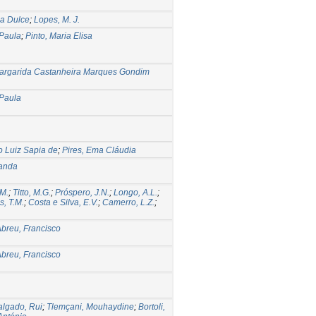
a Dulce
;
Lopes, M. J.
Paula
;
Pinto, Maria Elisa
argarida Castanheira Marques Gondim
Paula
 Luiz Sapia de
;
Pires, Ema Cláudia
nanda
 M.
;
Titto, M.G.
;
Próspero, J.N.
;
Longo, A.L.
;
, T.M.
;
Costa e Silva, E.V.
;
Camerro, L.Z.
;
breu, Francisco
breu, Francisco
algado, Rui
;
Tlemçani, Mouhaydine
;
Bortoli,