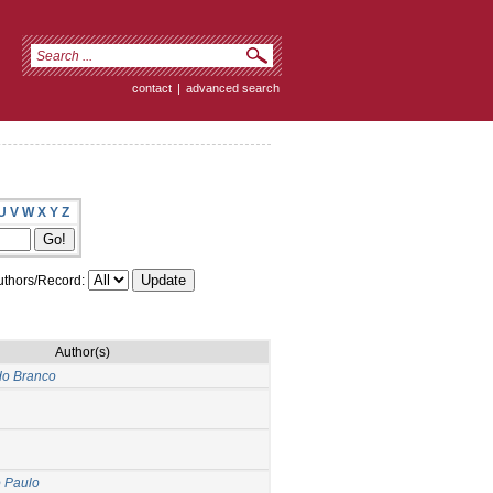
contact
|
advanced search
U
V
W
X
Y
Z
thors/Record:
Author(s)
do Branco
 Paulo