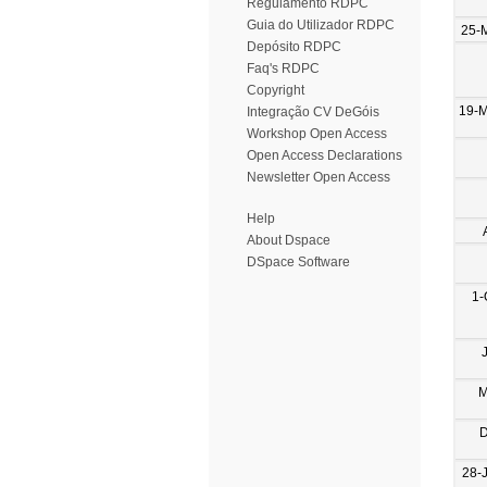
Regulamento RDPC
Guia do Utilizador RDPC
25-
Depósito RDPC
Faq's RDPC
Copyright
19-
Integração CV DeGóis
Workshop Open Access
Open Access Declarations
Newsletter Open Access
Help
About Dspace
DSpace Software
1-
M
D
28-