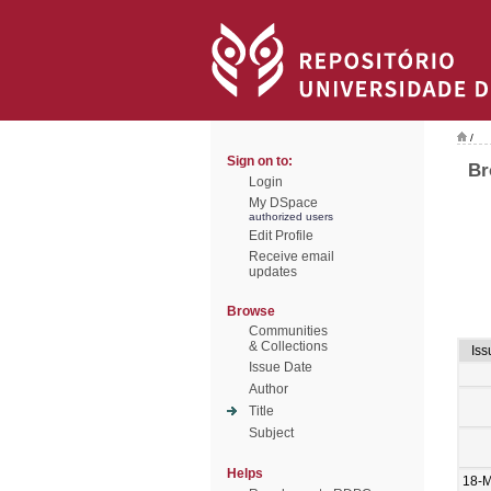
/
Sign on to:
Br
Login
My DSpace
authorized users
Edit Profile
Receive email
updates
Browse
Communities
& Collections
Iss
Issue Date
Author
Title
Subject
Helps
18-