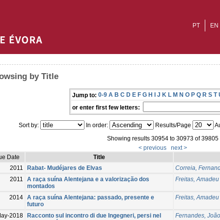
PT
EN
owsing by Title
0-9
A
B
C
D
E
F
G
H
I
J
K
L
M
N
O
P
Q
R
S
T
Jump to:
or enter first few letters:
Sort by:
In order:
Results/Page
Au
Showing results 30954 to 30973 of 39805
< previous
next >
ue Date
Title
2011
Rabat- Mudéjares de Elvas
Correia, Fernan
2011
A raça suína Alentejana e a valorização dos
Freitas, Amadeu
montados
2014
A raça suína Alentejana: passado, presente e
Freitas, Amadeu
futuro
May-2018
Racconto sul incontro di due Ingegneri, persi nel
Fernandes, João