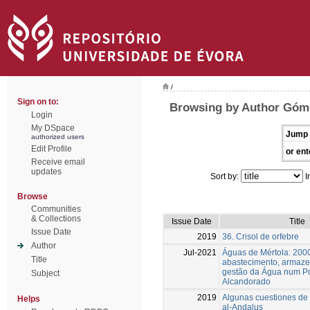
/
Sign on to:
Browsing by Author Góm
Login
My DSpace
Jump 
authorized users
Edit Profile
or ent
Receive email
updates
Sort by:
I
Browse
Communities
& Collections
Issue Date
Title
Issue Date
2019
36. Crisol de orfebre
Author
Jul-2021
Águas de Mértola: 200
Title
abastecimento, armaz
gestão da Água num P
Subject
Alcandorado
2019
Algunas cuestiones de
Helps
al-Andalus