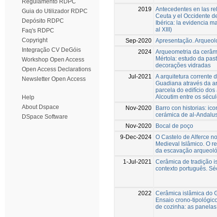
Regulamento RDPC
2019
Antecedentes en las re
Guia do Utilizador RDPC
Ceuta y el Occidente d
Depósito RDPC
Ibérica: la evidencia mat
al XIII)
Faq's RDPC
Copyright
Sep-2020
Apresentação. Arqueol
Integração CV DeGóis
2024
Arqueometria da cerâm
Mértola: estudo da pas
Workshop Open Access
decorações vidradas
Open Access Declarations
Jul-2021
A arquitetura corrente 
Newsletter Open Access
Guadiana através da ar
parcela do edifício dos
Alcoutim entre os sécu
Help
About Dspace
Nov-2020
Barro con historias: ico
cerámica de al-Andalu
DSpace Software
Nov-2020
Bocal de poço
9-Dec-2024
O Castelo de Alferce n
Medieval Islâmico. O re
da escavação arqueoló
1-Jul-2021
Cerâmica de tradição 
contexto português. Sé
2022
Cerâmica islâmica do G
Ensaio crono-tipológico
de cozinha: as panelas