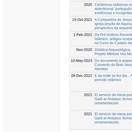
2020
Cerâmicas islâmicas n
setentrional “portuguê
evidências e incógnita
15-Oct-2021
A Companhia de Jesus n
igreja jesuíta de Aquir
perspectiva da arqueol
1-Feb-2021
Da Pré-história Recent
Islâmico: antigas ocu
no Cerro do Castelo de
Nov-2020
Didática Arqueológica,
Projeto Mértola Vila M
10-May-2023
Do documento à arque
Convento do Bom Jesu
Alentejo
28-Dec-2022
E da noite se fez dia...
período islâmico
2021
El servicio de mesa par
Garb al-Andalus: formas
ornamentación
2021
El servicio de mesa par
Garb al-Andalus: formas
ornamentación