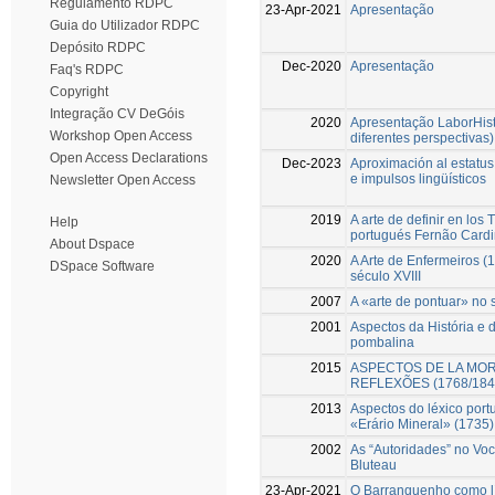
Regulamento RDPC
23-Apr-2021
Apresentação
Guia do Utilizador RDPC
Depósito RDPC
Dec-2020
Apresentação
Faq's RDPC
Copyright
Integração CV DeGóis
2020
Apresentação LaborHistór
Workshop Open Access
diferentes perspectivas)
Open Access Declarations
Dec-2023
Aproximación al estatus
e impulsos lingüísticos
Newsletter Open Access
2019
A arte de definir en los
Help
portugués Fernão Card
About Dspace
2020
A Arte de Enfermeiros (
DSpace Software
século XVIII
2007
A «arte de pontuar» no 
2001
Aspectos da História e 
pombalina
2015
ASPECTOS DE LA MORF
REFLEXÕES (1768/184
2013
Aspectos do léxico port
«Erário Mineral» (1735)
2002
As “Autoridades” no Voc
Bluteau
23-Apr-2021
O Barranquenho como lí