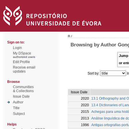
/
Sign on to:
Browsing by Author Gonç
Login
My DSpace
Jump 
authorized users
Edit Profile
or ent
Receive email
updates
Sort by:
I
Browse
Communities
& Collections
Issue Date
Issue Date
2020
13.1 Orthography and O
Author
2020
13.4 Dictionaries of Lan
Title
2015
Achegas para uma histór
Subject
2013
Análise linguística de
Helps
1996
Antigas ortografias port