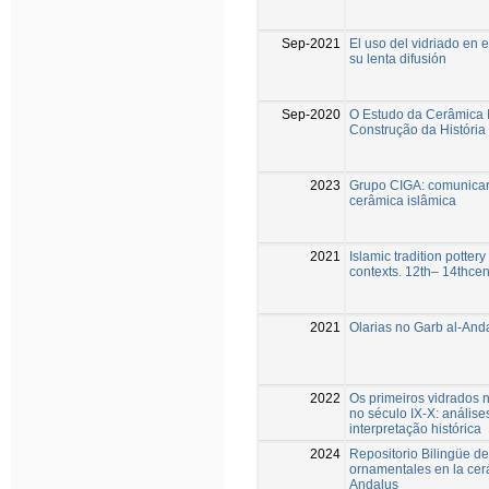
Sep-2021
El uso del vidriado en 
su lenta difusión
Sep-2020
O Estudo da Cerâmica 
Construção da História
2023
Grupo CIGA: comunicar 
cerâmica islâmica
2021
Islamic tradition potter
contexts. 12th– 14thcen
2021
Olarias no Garb al-And
2022
Os primeiros vidrados 
no século IX-X: anális
interpretação histórica
2024
Repositorio Bilingüe de
ornamentales en la cer
Andalus