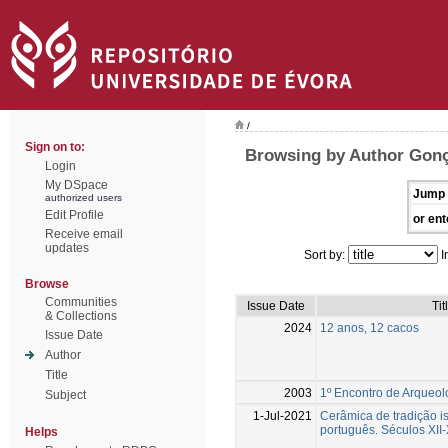
/
Sign on to:
Browsing by Author Gonç
Login
My DSpace
Jump 
authorized users
Edit Profile
or ent
Receive email
updates
Sort by:
I
Browse
Communities
Issue Date
Tit
& Collections
2024
12 anos, 12 cacos
Issue Date
Author
Title
2003
1º Encontro de Arqueol
Subject
1-Jul-2021
Cerâmica de tradição i
português. Séculos XII
Helps