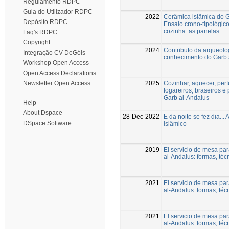
Regulamento RDPC
Guia do Utilizador RDPC
2022
Cerâmica islâmica do G
Depósito RDPC
Ensaio crono-tipológico
cozinha: as panelas
Faq's RDPC
Copyright
2024
Contributo da arqueolo
Integração CV DeGóis
conhecimento do Garb 
Workshop Open Access
Open Access Declarations
2025
Cozinhar, aquecer, perf
Newsletter Open Access
fogareiros, braseiros 
Garb al-Andalus
Help
About Dspace
28-Dec-2022
E da noite se fez dia...
DSpace Software
islâmico
2019
El servicio de mesa par
al-Andalus: formas, té
2021
El servicio de mesa par
al-Andalus: formas, té
2021
El servicio de mesa par
al-Andalus: formas, té