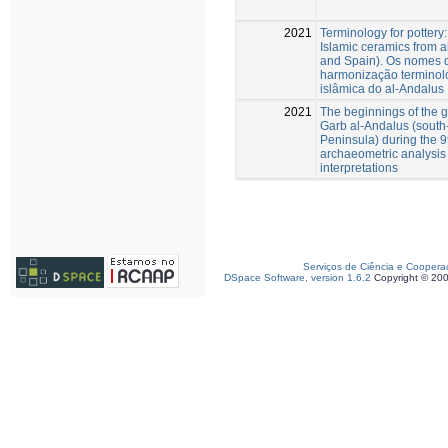
2021
Terminology for pottery
Islamic ceramics from a
and Spain). Os nomes d
harmonização terminol
islâmica do al-Andalus
2021
The beginnings of the g
Garb al-Andalus (south-
Peninsula) during the 9
archaeometric analysis 
interpretations
Serviços de Ciência e Coopera
DSpace Software, version 1.6.2
Copyright © 20