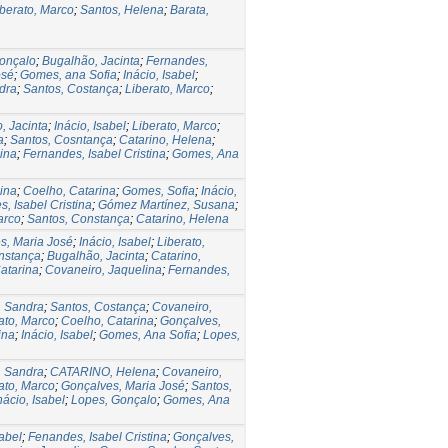
iberato, Marco
;
Santos, Helena
;
Barata,
onçalo
;
Bugalhão, Jacinta
;
Fernandes,
osé
;
Gomes, ana Sofia
;
Inácio, Isabel
;
dra
;
Santos, Costança
;
Liberato, Marco
;
, Jacinta
;
Inácio, Isabel
;
Liberato, Marco
;
a
;
Santos, Cosntança
;
Catarino, Helena
;
ina
;
Fernandes, Isabel Cristina
;
Gomes, Ana
ina
;
Coelho, Catarina
;
Gomes, Sofia
;
Inácio,
, Isabel Cristina
;
Gómez Martínez, Susana
;
arco
;
Santos, Constança
;
Catarino, Helena
s, Maria José
;
Inácio, Isabel
;
Liberato,
nstança
;
Bugalhão, Jacinta
;
Catarino,
atarina
;
Covaneiro, Jaquelina
;
Fernandes,
 Sandra
;
Santos, Costança
;
Covaneiro,
ato, Marco
;
Coelho, Catarina
;
Gonçalves,
ina
;
Inácio, Isabel
;
Gomes, Ana Sofia
;
Lopes,
 Sandra
;
CATARINO, Helena
;
Covaneiro,
ato, Marco
;
Gonçalves, Maria José
;
Santos,
nácio, Isabel
;
Lopes, Gonçalo
;
Gomes, Ana
sabel
;
Fenandes, Isabel Cristina
;
Gonçalves,