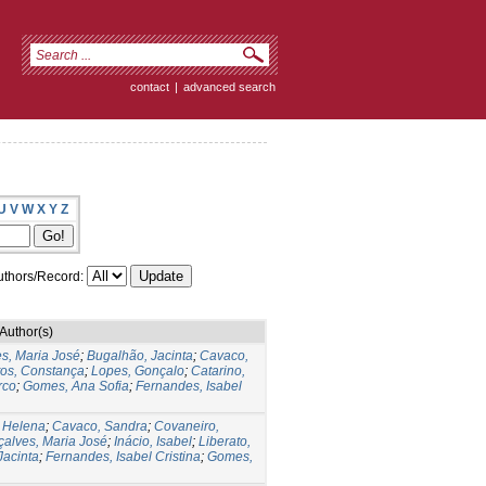
contact
|
advanced search
U
V
W
X
Y
Z
thors/Record:
Author(s)
s, Maria José
;
Bugalhão, Jacinta
;
Cavaco,
os, Constança
;
Lopes, Gonçalo
;
Catarino,
rco
;
Gomes, Ana Sofia
;
Fernandes, Isabel
, Helena
;
Cavaco, Sandra
;
Covaneiro,
alves, Maria José
;
Inácio, Isabel
;
Liberato,
Jacinta
;
Fernandes, Isabel Cristina
;
Gomes,