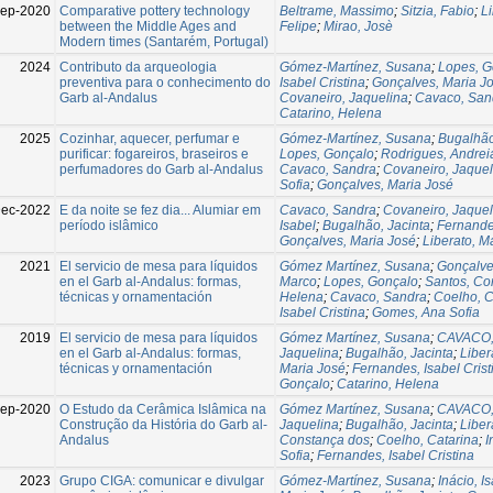
Sep-2020
Comparative pottery technology
Beltrame, Massimo
;
Sitzia, Fabio
;
L
between the Middle Ages and
Felipe
;
Mirao, Josè
Modern times (Santarém, Portugal)
2024
Contributo da arqueologia
Gómez-Martínez, Susana
;
Lopes, G
preventiva para o conhecimento do
Isabel Cristina
;
Gonçalves, Maria J
Garb al-Andalus
Covaneiro, Jaquelina
;
Cavaco, San
Catarino, Helena
2025
Cozinhar, aquecer, perfumar e
Gómez-Martínez, Susana
;
Bugalhão
purificar: fogareiros, braseiros e
Lopes, Gonçalo
;
Rodrigues, Andrei
perfumadores do Garb al-Andalus
Cavaco, Sandra
;
Covaneiro, Jaquel
Sofia
;
Gonçalves, Maria José
Dec-2022
E da noite se fez dia... Alumiar em
Cavaco, Sandra
;
Covaneiro, Jaquel
período islâmico
Isabel
;
Bugalhão, Jacinta
;
Fernandes
Gonçalves, Maria José
;
Liberato, M
2021
El servicio de mesa para líquidos
Gómez Martínez, Susana
;
Gonçalve
en el Garb al-Andalus: formas,
Marco
;
Lopes, Gonçalo
;
Santos, Co
técnicas y ornamentación
Helena
;
Cavaco, Sandra
;
Coelho, C
Isabel Cristina
;
Gomes, Ana Sofia
2019
El servicio de mesa para líquidos
Gómez Martínez, Susana
;
CAVACO,
en el Garb al-Andalus: formas,
Jaquelina
;
Bugalhão, Jacinta
;
Liber
técnicas y ornamentación
Maria José
;
Fernandes, Isabel Crist
Gonçalo
;
Catarino, Helena
ep-2020
O Estudo da Cerâmica Islâmica na
Gómez Martínez, Susana
;
CAVACO,
Construção da História do Garb al-
Jaquelina
;
Bugalhão, Jacinta
;
Liber
Andalus
Constança dos
;
Coelho, Catarina
;
I
Sofia
;
Fernandes, Isabel Cristina
2023
Grupo CIGA: comunicar e divulgar
Gómez-Martínez, Susana
;
Inácio, I