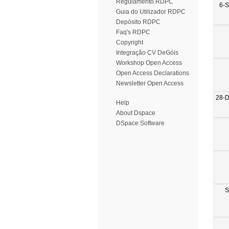
Regulamento RDPC
6-
Guia do Utilizador RDPC
Depósito RDPC
Faq's RDPC
Copyright
Integração CV DeGóis
Workshop Open Access
Open Access Declarations
Newsletter Open Access
28-
Help
About Dspace
DSpace Software
S