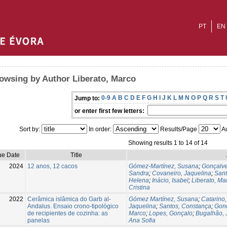
PT
EN
owsing by Author Liberato, Marco
0-9
A
B
C
D
E
F
G
H
I
J
K
L
M
N
O
P
Q
R
S
T
Jump to:
or enter first few letters:
Sort by:
In order:
Results/Page
Au
Showing results 1 to 14 of 14
ue Date
Title
2024
12 anos, 12 cacos
Gómez-Martínez, Susana
;
Gonçalve
Sandra
;
Covaneiro, Jaquelina
;
Sant
Helena
;
Inácio, Isabel
;
Liberato, Ma
Cristina
2022
Cerâmica islâmica do Garb al-
Gómez Martínez, Susana
;
Catarino
Andalus. Ensaio crono-tipológico
Jaquelina
;
Santos, Constança
;
Gonç
de recipientes de cozinha: as
Marco
;
Lopes, Gonçalo
;
Bugalhão, 
panelas
Ana Sofia