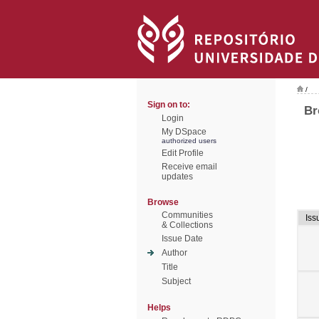
/
Sign on to:
Br
Login
My DSpace
authorized users
Edit Profile
Receive email
updates
Browse
Communities
Iss
& Collections
Issue Date
Author
Title
Subject
Helps