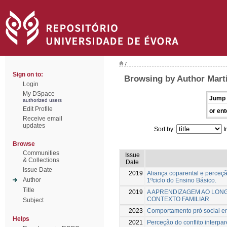
/
Sign on to:
Browsing by Author Marti
Login
My DSpace
Jump 
authorized users
Edit Profile
or ent
Receive email
updates
Sort by:
I
Browse
Communities
Issue
& Collections
Date
Issue Date
2019
Aliança coparental e perceç
Author
1ºciclo do Ensino Básico.
Title
2019
A APRENDIZAGEM AO LONG
CONTEXTO FAMILIAR
Subject
2023
Comportamento pró social em
Helps
2021
Perceção do conflito interpa