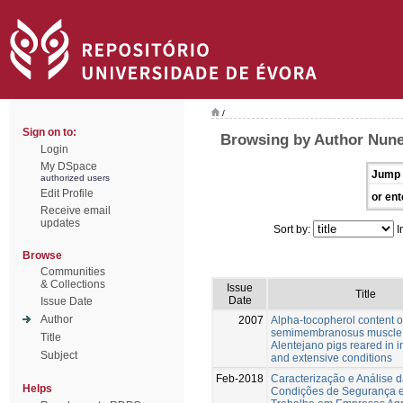
/
Sign on to:
Browsing by Author Nune
Login
My DSpace
Jump 
authorized users
Edit Profile
or ent
Receive email
updates
Sort by:
I
Browse
Communities
& Collections
Issue
Title
Date
Issue Date
Author
2007
Alpha-tocopherol content o
semimembranosus muscle 
Title
Alentejano pigs reared in i
Subject
and extensive conditions
Feb-2018
Caracterização e Análise 
Helps
Condições de Segurança 