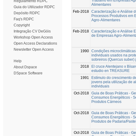
Trabalho em Empresas Agr
Regulamento RDPC
Alimentares
Guia do Utilizador RDPC
Feb-2018
Caracterização e Análise 
Depósito RDPC
Processos Produtivos em 
Faq's RDPC
Agro-Alimentares
Copyright
Feb-2018
Caracterização e Análise 
Integração CV DeGóis
de Empresas Agro-Aliment
Workshop Open Access
Open Access Declarations
Newsletter Open Access
1990
Condições microclimáticas
individuais usados na pro
sobreiros (Quercus suber)
Help
2018
El cruce Alentejano x Bísar
About Dspace
estudio en TREASURE
DSpace Software
1991
Estímulo do crescimento d
jovens pela utilização de a
individuais
Oct-2018
Guia de Boas Práticas - G
Consumos Energéticos - S
Produtos Cárneos
Oct-2018
Guia de Boas Práticas - G
Consumos Energéticos - S
Produtos de Padaria/Paste
Oct-2018
Guia de Boas Práticas - G