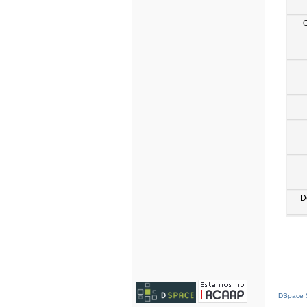
D
DSpace S