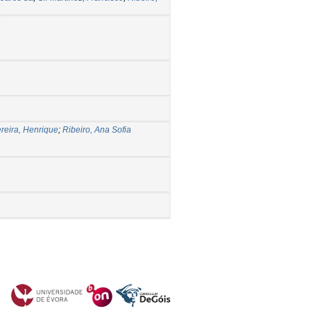
a
a
a
reira, Henrique
;
Ribeiro, Ana Sofia
a
a