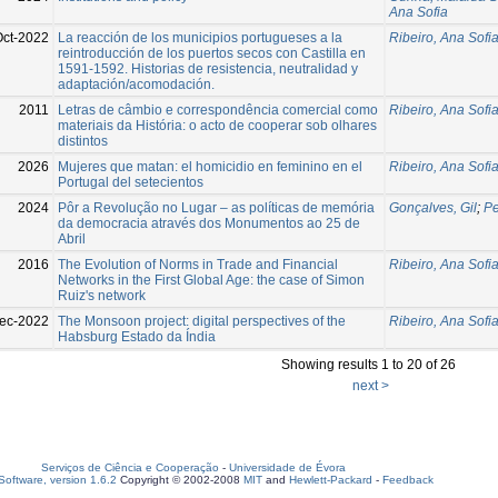
Ana Sofia
Oct-2022
La reacción de los municipios portugueses a la
Ribeiro, Ana Sofi
reintroducción de los puertos secos con Castilla en
1591-1592. Historias de resistencia, neutralidad y
adaptación/acomodación.
2011
Letras de câmbio e correspondência comercial como
Ribeiro, Ana Sofi
materiais da História: o acto de cooperar sob olhares
distintos
2026
Mujeres que matan: el homicidio en feminino en el
Ribeiro, Ana Sofi
Portugal del setecientos
2024
Pôr a Revolução no Lugar – as políticas de memória
Gonçalves, Gil
;
Pe
da democracia através dos Monumentos ao 25 de
Abril
2016
The Evolution of Norms in Trade and Financial
Ribeiro, Ana Sofi
Networks in the First Global Age: the case of Simon
Ruiz's network
ec-2022
The Monsoon project: digital perspectives of the
Ribeiro, Ana Sofi
Habsburg Estado da Índia
Showing results 1 to 20 of 26
next >
Serviços de Ciência e Cooperação
-
Universidade de Évora
oftware, version 1.6.2
Copyright © 2002-2008
MIT
and
Hewlett-Packard
-
Feedback