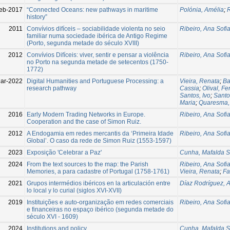
eb-2017
“Connected Oceans: new pathways in maritime
Polónia, Amélia
;
R
history”
2011
Convívios difíceis – sociabilidade violenta no seio
Ribeiro, Ana Sofi
familiar numa sociedade ibérica de Antigo Regime
(Porto, segunda metade do século XVIII)
2012
Convívios Difíceis: viver, sentir e pensar a violência
Ribeiro, Ana Sofi
no Porto na segunda metade de setecentos (1750-
1772)
ar-2022
Digital Humanities and Portuguese Processing: a
Vieira, Renata
;
Ba
research pathway
Cassia
;
Olival, F
Santos, Ivo
;
Santo
Maria
;
Quaresma,
2016
Early Modern Trading Networks in Europe.
Ribeiro, Ana Sofi
Cooperation and the case of Simon Ruiz.
2012
A Endogamia em redes mercantis da ‘Primeira Idade
Ribeiro, Ana Sofi
Global’. O caso da rede de Simon Ruiz (1553-1597)
2023
Exposição 'Celebrar a Paz'
Cunha, Mafalda S
2024
From the text sources to the map: the Parish
Ribeiro, Ana Sofi
Memories, a para cadastre of Portugal (1758-1761)
Vieira, Renata
;
Fa
2021
Grupos intermédios ibéricos en la articulación entre
Díaz Rodríguez, A
lo local y lo curial (siglos XVI-XVII)
2019
Instituições e auto-organização em redes comerciais
Ribeiro, Ana Sofi
e financeiras no espaço ibérico (segunda metade do
século XVI - 1609)
2024
Institutions and policy
Cunha, Mafalda S