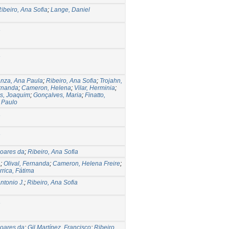
ibeiro, Ana Sofia
;
Lange, Daniel
a
a
nza, Ana Paula
;
Ribeiro, Ana Sofia
;
Trojahn,
ernanda
;
Cameron, Helena
;
Vilar, Herminia
;
s, Joaquim
;
Gonçalves, Maria
;
Finatto,
 Paulo
a
a
oares da
;
Ribeiro, Ana Sofia
a
;
Olival, Fernanda
;
Cameron, Helena Freire
;
rrica, Fátima
ntonio J.
;
Ribeiro, Ana Sofia
a
oares da
;
Gil Martínez, Francisco
;
Ribeiro,