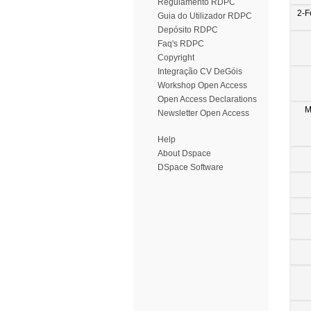
Regulamento RDPC
2-F
Guia do Utilizador RDPC
Depósito RDPC
Faq's RDPC
Copyright
Integração CV DeGóis
Workshop Open Access
Open Access Declarations
M
Newsletter Open Access
Help
About Dspace
DSpace Software