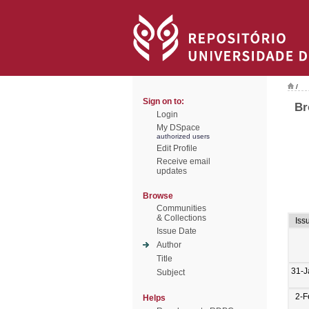
/
Sign on to:
Br
Login
My DSpace
authorized users
Edit Profile
Receive email
updates
Browse
Communities
& Collections
Iss
Issue Date
Author
Title
31-J
Subject
2-F
Helps