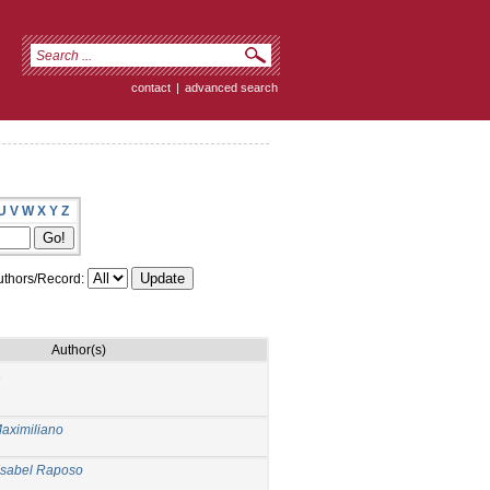
contact
|
advanced search
U
V
W
X
Y
Z
thors/Record:
Author(s)
a
Maximiliano
 Isabel Raposo