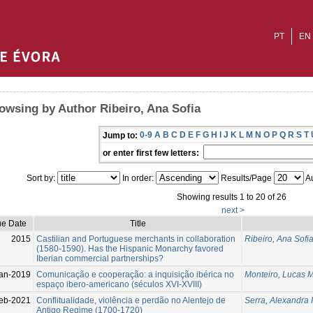
PT
EN
owsing by Author Ribeiro, Ana Sofia
0-9
A
B
C
D
E
F
G
H
I
J
K
L
M
N
O
P
Q
R
S
T
Jump to:
or enter first few letters:
Sort by:
In order:
Results/Page
Au
Showing results 1 to 20 of 26
next >
ue Date
Title
2015
Castilian and Portuguese merchants in collaboration
Ribeiro, Ana Sofi
(1580-1590). Has the Hispanic Monarchy favored
Iberian commercial partnerships?
an-2019
Comunicação e cooperação: a inquisição ibérica no
Monteiro, Lucas 
espaço ibero-americano (séculos XVI-XVIII)
eb-2021
Conflitualidade, violência e perdão no Alentejo de
Serra, Alexandra
Antigo Regime (1700-1720)