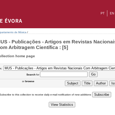
PT
EN
partamento de Música
/
US - Publicações - Artigos em Revistas Nacionai
om Arbitragem Científica : [5]
ollection home page
n:
Search
for
or
browse
Subscribe to this collection to receive daily e-mail notification of new additions