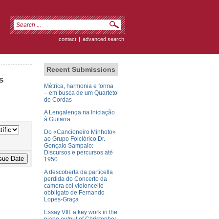
contact
|
advanced search
Recent Submissions
s
Métrica, harmonia e forma
– em busca de um Quarteto
de Cordas
A Lengalenga na Iniciação
à Guitarra
Do «Cancioneiro Minhoto»
ao Grupo Folclórico Dr.
Gonçalo Sampaio:
Discursos e percursos até
1950
A descoberta da particella
perdida do Concerto da
camera col violoncello
obbligato de Fernando
Lopes-Graça
Essay VIII: a key work in the