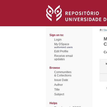
/
De
Sign on to:
M
Login
C
My DSpace
authorized users
Edit Profile
C
Receive email
updates
I
Browse
Communities
& Collections
Issue Date
Author
Title
Subject
Helps