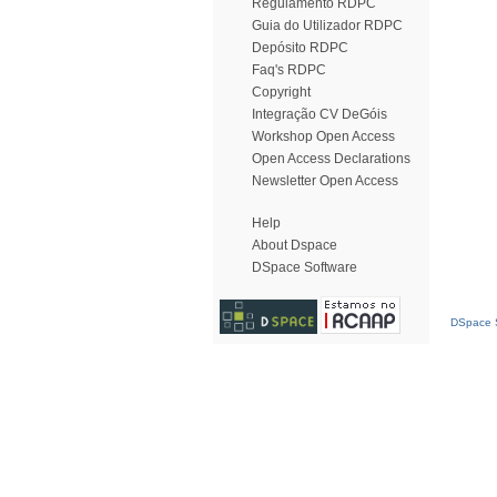
Regulamento RDPC
Guia do Utilizador RDPC
Depósito RDPC
Faq's RDPC
Copyright
Integração CV DeGóis
Workshop Open Access
Open Access Declarations
Newsletter Open Access
Help
About Dspace
DSpace Software
DSpace S