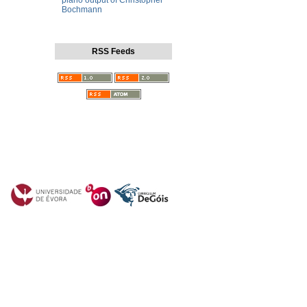
piano output of Christopher
Bochmann
RSS Feeds