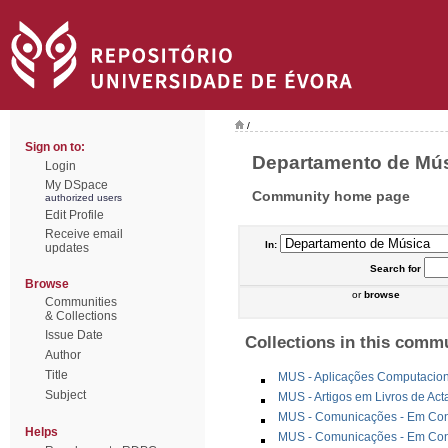
/
Sign on to:
Departamento de Músi
Login
My DSpace
Community home page
authorized users
Edit Profile
Receive email
In:
updates
Search
for
Browse
or
browse
Communities
& Collections
Issue Date
Collections in this comm
Author
Title
MUS - Aplicações Computacion
Subject
MUS - Artigos em Livros de Ac
MUS - Comunicações - Em Congr
Helps
MUS - Comunicações - Em Cong