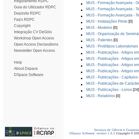
Regulamento RDPC
MUS - Formação Avançada - O
Guia do Utilizador RDPC
MUS - Formação Avançada - T
Depósito RDPC
MUS - Formação Avançada - T
Faq's RDPC
MUS - Instalações Piloto
[0]
Copyright
MUS - Modelos
[0]
Integração CV DeGóis
MUS - Organização de Seminár
Workshop Open Access
MUS - Patentes
[0]
Open Access Declarations
MUS - Protótipos Laboratoriais
Newsletter Open Access
MUS - Publicações - Artigos em
MUS - Publicações - Artigos em
Help
MUS - Publicações - Artigos em
About Dspace
MUS - Publicações - Artigos em
DSpace Software
MUS - Publicações - Capítulos 
MUS - Publicações de Carácte
MUS - Publicações - Livros
[24]
MUS - Relatórios
[0]
Serviços de Ciência e Coopera
DSpace Software, version 1.6.2
Copyright © 20