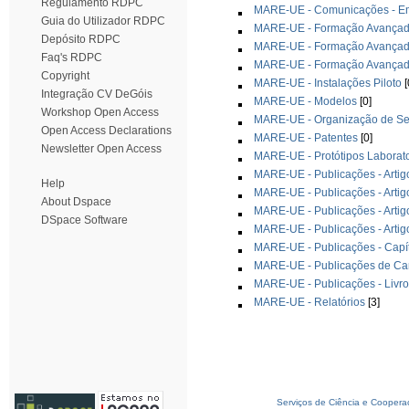
Regulamento RDPC
MARE-UE - Comunicações - Em 
Guia do Utilizador RDPC
MARE-UE - Formação Avançada
Depósito RDPC
MARE-UE - Formação Avançada
Faq's RDPC
MARE-UE - Formação Avançada
Copyright
MARE-UE - Instalações Piloto
[
Integração CV DeGóis
MARE-UE - Modelos
[0]
Workshop Open Access
MARE-UE - Organização de Se
Open Access Declarations
MARE-UE - Patentes
[0]
Newsletter Open Access
MARE-UE - Protótipos Laborato
MARE-UE - Publicações - Artigo
Help
MARE-UE - Publicações - Artigo
About Dspace
MARE-UE - Publicações - Artig
DSpace Software
MARE-UE - Publicações - Artig
MARE-UE - Publicações - Capít
MARE-UE - Publicações de Ca
MARE-UE - Publicações - Livr
MARE-UE - Relatórios
[3]
Serviços de Ciência e Coopera