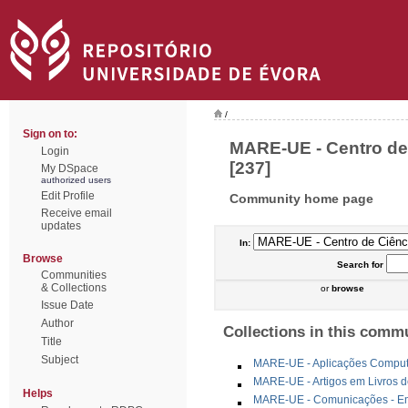
/
Sign on to:
MARE-UE - Centro de 
Login
[237]
My DSpace
authorized users
Edit Profile
Community home page
Receive email
updates
In:
Browse
Search
for
Communities
& Collections
or
browse
Issue Date
Author
Collections in this comm
Title
Subject
MARE-UE - Aplicações Comput
MARE-UE - Artigos em Livros d
Helps
MARE-UE - Comunicações - Em 